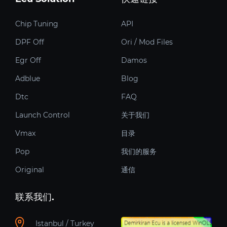
Chip Tuning
API
DPF Off
Ori / Mod Files
Egr Off
Damos
Adblue
Blog
Dtc
FAQ
Launch Control
关于我们
Vmax
目录
Pop
我们的服务
Original
通信
联系我们.
Istanbul / Turkey