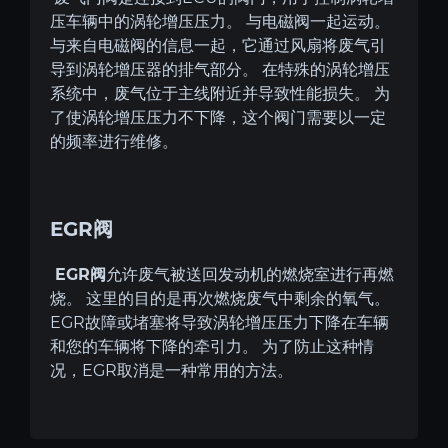
压车辆
中的
涡轮增压压力。
与
电磁阀一起运动。
与来自
电磁阀的信息一起，它通过风扇将废气引
导到涡轮增压器的排气部分。
在特殊的
涡轮增压
系统中，废气位于主线附近并导致性能损失。
为
了使涡轮增压压力不下降，这个阀门需要以一定
的频率进行维修。
EGR
阀
EGR
阀
允许废气被送回发动机的燃烧室进行再燃
烧。
这里的目的是再次燃烧废气中剩余的氧气。
EGR
故障或堵塞将
导致涡轮增压压力下降在车辆
和您的车辆将下降的牵引力。
为了防止这种情
EGR
况，
取消是一种常用的方法。