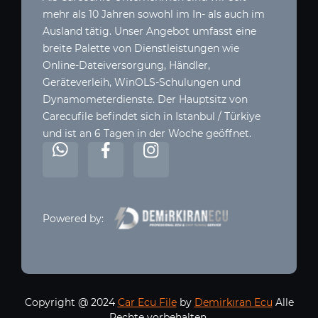
mehr als 10 Jahren sowohl im In- als auch im
Ausland tätig. Unser Angebot umfasst eine
breite Palette von Dienstleistungen wie
Online-Dateiversorgung, Händler,
Geräteverleih, WinOLS-Schulungen und
Dynamometerdienste. Der Hauptsitz von
Carecufile befindet sich in Istanbul / Türkiye
und ist an 6 Tagen in der Woche geöffnet.
Powered by:
Copyright @ 2024
Car Ecu File
by
Demirkıran Ecu
Alle
Rechte vorbehalten.