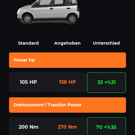
Standard
Angehoben
Unterschied
Power hp
105
HP
138
HP
33
+%31
Drehmoment / Traction Power
200
Nm
270
Nm
70
+%35