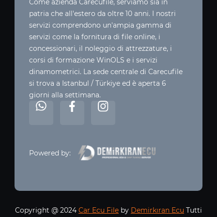
Come azienda Carecufile, serviamo sia in
patria che all'estero da oltre 10 anni. I nostri
servizi comprendono un'ampia gamma di
servizi come la fornitura di file online, i
concessionari, il noleggio di attrezzature, i
corsi di formazione WinOLS e i servizi
dinamometrici. La sede centrale di Carecufile
si trova a Istanbul / Türkiye ed è aperta 6
giorni alla settimana.
Powered by:
Copyright @ 2024
Car Ecu File
by
Demirkıran Ecu
Tutti