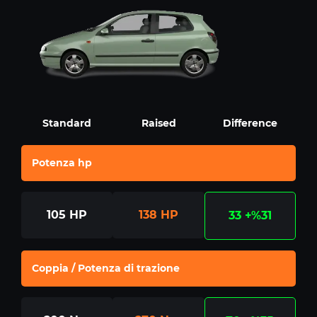
Standard
Raised
Difference
Potenza hp
105
HP
138
HP
33
+%31
Coppia / Potenza di trazione