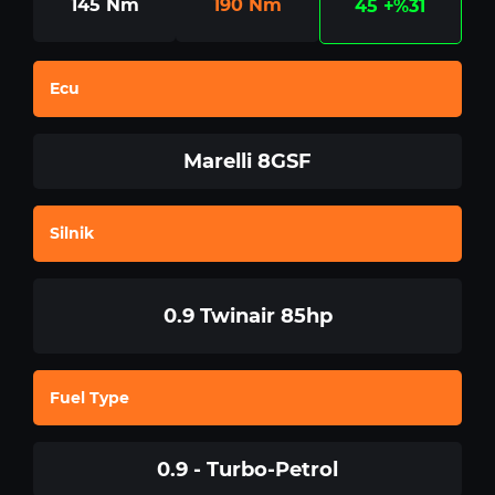
145
Nm
190
Nm
45
+%31
Ecu
Marelli 8GSF
Silnik
0.9 Twinair 85hp
Fuel Type
0.9 - Turbo-Petrol