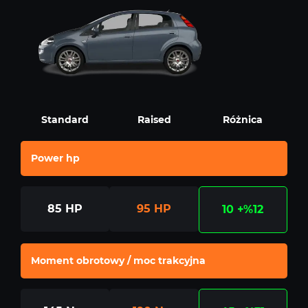
Standard
Raised
Różnica
Power hp
85
HP
95
HP
10
+%12
Moment obrotowy / moc trakcyjna