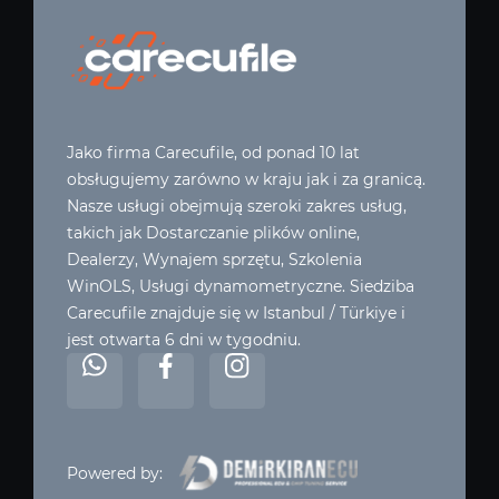
Jako firma Carecufile, od ponad 10 lat
obsługujemy zarówno w kraju jak i za granicą.
Nasze usługi obejmują szeroki zakres usług,
takich jak Dostarczanie plików online,
Dealerzy, Wynajem sprzętu, Szkolenia
WinOLS, Usługi dynamometryczne. Siedziba
Carecufile znajduje się w Istanbul / Türkiye i
jest otwarta 6 dni w tygodniu.
Powered by: