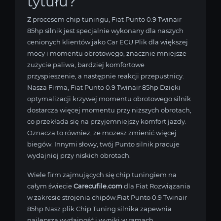
tytułu?
Z procesem chip tuningu, Fiat Punto 0.9 Twinair
85hp silnik jest specjalnie wykonany dla naszych
cenionych klientów jako Car ECU Plik dla większej
mocy i momentu obrotowego, znacznie mniejsze
zużycie paliwa, bardziej komfortowe
przyspieszenie, a następnie reakcji przepustnicy.
Nasza Firma, Fiat Punto 0.9 Twinair 85hp Dzięki
optymalizacji krzywej momentu obrotowego silnik
dostarcza więcej momentu przy niższych obrotach,
co przekłada się na przyjemniejszy komfort jazdy.
Oznacza to również, że możesz zmienić więcej
biegów. Innymi słowy, twój Punto silnik pracuje
wydajniej przy niskich obrotach.
Wiele firm zajmujących się chip tuningiem na
całym świecie
Carecufile.com
dla Fiat Rozwiązania
w zakresie strojenia chipów.Fiat Punto 0.9 Twinair
85hp Nasz plik Chip Tuning silnika zapewnia
najlepszą wydajność i wyniki w ramach