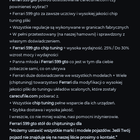
powinieneś wybrać?
+ Ferrari 599 gto za zawsze uczciwy i wysokiej jakości chip
tuning pliki
+ Wszystkie regulacje są wykonywane w granicach fabrycznych
+ W pełni przetestowany (na naszej hamowni) i sprawdzony z
własnym doświadczeniem.
+
Ferrari 599 gto chip tuning
= wysoka wydajność. 25% / Do 30%
wzrost mocy i wydajności
+ Panna młoda i
Ferrari 599 gto
co jest w tym dla ciebie
zobaczcie sami, co on ukrywa
+ Ferrari duże doświadczenie we wszystkich modelach + Wiele
(chiptuning) towarzystwo
Ferrari
dla modyfikacji o wysokiej
jakości pliki do tuningu układów scalonych, które zostały
carecufile.com
pobierać z.
+ Wszystkie
chip tuning
pełne wsparcie dla ich urządzeń.
+ Szybka dostawa i wysoka jakość.
I wreszcie, co nie mniej ważne, nasi pomocni inżynierowie.
Ferrari 599 gto stół do chiptuningu dla
“Możemy ustawić wszystkie marki i modele pojazdów. Jeśli Twój
pojazd nie znajduje się na naszej liście prosimy o kontakt.”