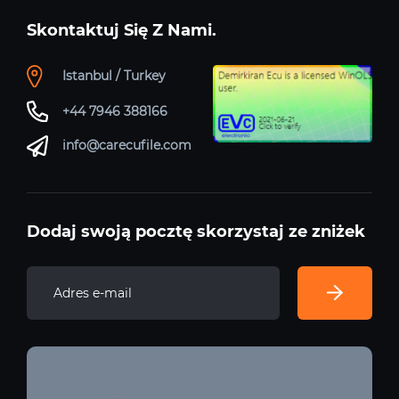
Skontaktuj Się Z Nami.
Istanbul / Turkey
+44 7946 388166
info@carecufile.com
Dodaj swoją pocztę skorzystaj ze zniżek