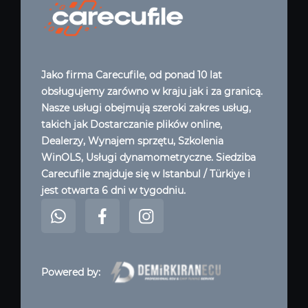
Jako firma Carecufile, od ponad 10 lat
obsługujemy zarówno w kraju jak i za granicą.
Nasze usługi obejmują szeroki zakres usług,
takich jak Dostarczanie plików online,
Dealerzy, Wynajem sprzętu, Szkolenia
WinOLS, Usługi dynamometryczne. Siedziba
Carecufile znajduje się w Istanbul / Türkiye i
jest otwarta 6 dni w tygodniu.
Powered by: