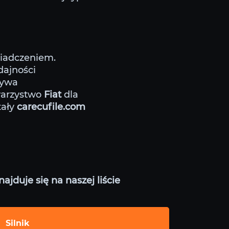
wiadczeniem.
dajności
rywa
warzystwo
Fiat
dla
tały
carecufile.com
jduje się na naszej liście
Silnik