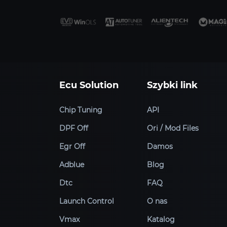
Ecu Solution
Szybki link
Chip Tuning
API
DPF Off
Ori / Mod Files
Egr Off
Damos
Adblue
Blog
Dtc
FAQ
Launch Control
O nas
Vmax
Katalog