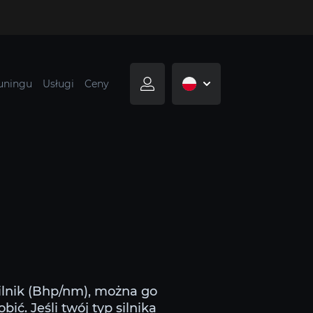
tuningu
Usługi
Ceny
ilnik (Bhp/nm), można go
ić. Jeśli twój typ silnika