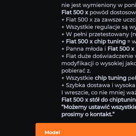
nie jest wymieniony w poniż
Fiat 500 x
powód dostosowa
+ Fiat 500 x za zawsze uczci
+ Wszystkie regulacje są 
+ W pełni przetestowany (
+
Fiat 500 x chip tuning
= w
+ Panna młoda i
Fiat 500 x
+ Fiat duże doświadczenie
modyfikacji o wysokiej jako
pobierać z.
+ Wszystkie
chip tuning
peł
+ Szybka dostawa i wysoka 
I wreszcie, co nie mniej wa
Fiat 500 x stół do chiptuni
“Możemy ustawić wszystkie m
prosimy o kontakt.”
Model