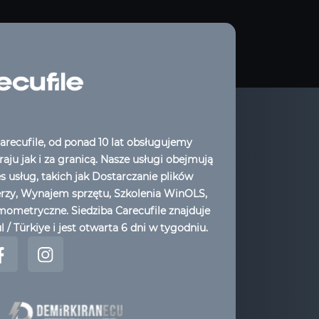
arecufile, od ponad 10 lat obsługujemy
aju jak i za granicą. Nasze usługi obejmują
es usług, takich jak Dostarczanie plików
erzy, Wynajem sprzętu, Szkolenia WinOLS,
ometryczne. Siedziba Carecufile znajduje
l / Türkiye i jest otwarta 6 dni w tygodniu.