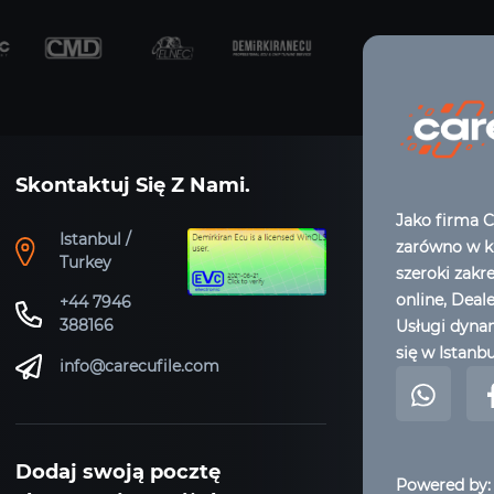
Skontaktuj Się Z Nami.
Jako firma C
Istanbul /
zarówno w kr
Turkey
szeroki zakr
online, Deal
+44 7946
388166
Usługi dynam
się w Istanbu
info@carecufile.com
Dodaj swoją pocztę
Powered by: