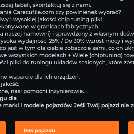
szej tabeli, skontaktuj się z nami.
nia Carecufile.com czy powinieneś wybrać?
wy i wysokiej jakości chip tuning pliki
wykonywane w granicach fabrycznych
na naszej hamowni) i sprawdzony z własnym doś
ysoka wydajność. 25% / Do 30% wzrost mocy i wy
co jest w tym dla ciebie zobaczcie sami, co on uk
 we wszystkich modelach + Wiele (chiptuning) to
ści pliki do tuningu układów scalonych, które zos
ne wsparcie dla ich urządzeń.
jakość.
żne, nasi pomocni inżynierowie.
ngu dla
arki i modele pojazdów. Jeśli Twój pojazd nie zna
Rok pojazdu