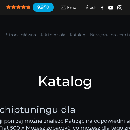
9.9/10
Email
Śledź:
Strona główna
Jak to działa
Katalog
Narzędzia do chip 
Katalog
i chiptuningu dla
ji poniżej można znaleźć Patrząc na odpowiedni s
iat 500 x Możesz zobaczyć, co możesz dla tego zrob