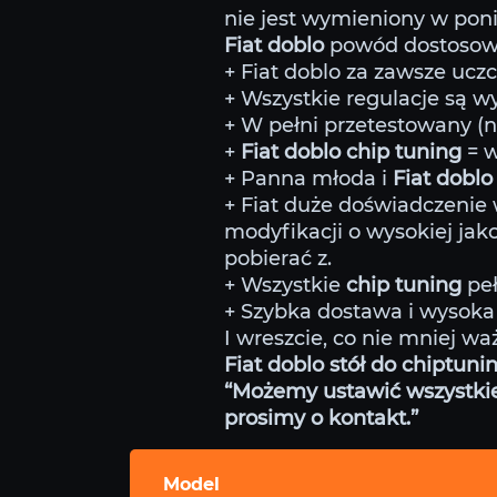
nie jest wymieniony w poniż
Fiat doblo
powód dostosowa
+ Fiat doblo za zawsze uczc
+ Wszystkie regulacje są 
+ W pełni przetestowany (
+
Fiat doblo chip tuning
= 
+ Panna młoda i
Fiat doblo
+ Fiat duże doświadczenie
modyfikacji o wysokiej jako
pobierać z.
+ Wszystkie
chip tuning
peł
+ Szybka dostawa i wysoka 
I wreszcie, co nie mniej wa
Fiat doblo stół do chiptuni
“Możemy ustawić wszystkie m
prosimy o kontakt.”
Model