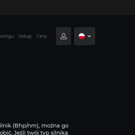
tuningu
Usługi
Ceny
silnik (Bhp/nm), można go
ić. Jeśli twój typ silnika