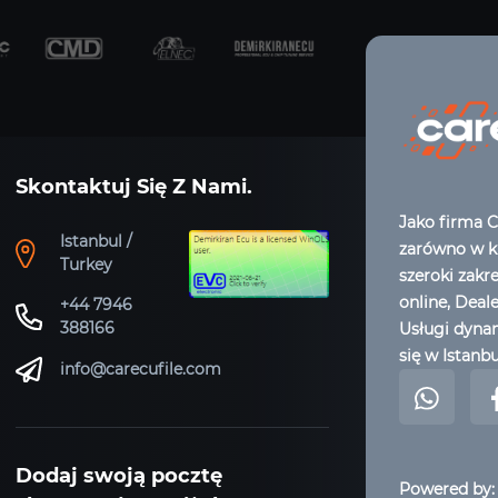
Skontaktuj Się Z Nami.
Jako firma C
Istanbul /
zarówno w kr
Turkey
szeroki zakr
online, Deal
+44 7946
388166
Usługi dynam
się w Istanbu
info@carecufile.com
Dodaj swoją pocztę
Powered by: