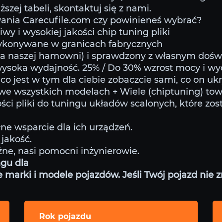
szej tabeli, skontaktuj się z nami.
nia Carecufile.com czy powinieneś wybrać?
iwy i wysokiej jakości chip tuning pliki
wykonywane w granicach fabrycznych
na naszej hamowni) i sprawdzony z własnym doś
wysoka wydajność. 25% / Do 30% wzrost mocy i wy
co jest w tym dla ciebie zobaczcie sami, co on u
 we wszystkich modelach + Wiele (chiptuning) to
ści pliki do tuningu układów scalonych, które zos
ne wsparcie dla ich urządzeń.
jakość.
żne, nasi pomocni inżynierowie.
ngu dla
arki i modele pojazdów. Jeśli Twój pojazd nie zna
Rok pojazdu