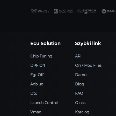
Ecu Solution
Szybki link
Chip Tuning
API
DPF Off
Ori / Mod Files
Egr Off
Damos
Adblue
Blog
Dtc
FAQ
Launch Control
O nas
Vmax
Katalog