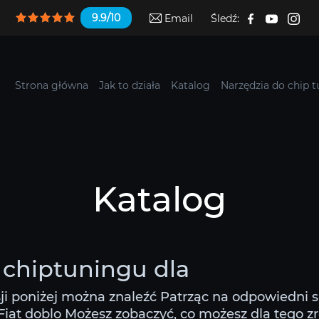
9.9/10
Email
Śledź:
Strona główna
Jak to działa
Katalog
Narzędzia do chip 
Katalog
i chiptuningu dla
ji poniżej można znaleźć Patrząc na odpowiedni 
iat doblo Możesz zobaczyć, co możesz dla tego zrob