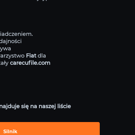
wiadczeniem.
dajności
krywa
warzystwo
Fiat
dla
tały
carecufile.com
jduje się na naszej liście
Silnik