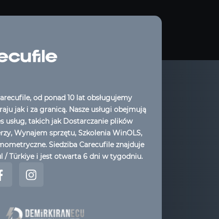
arecufile, od ponad 10 lat obsługujemy
aju jak i za granicą. Nasze usługi obejmują
es usług, takich jak Dostarczanie plików
erzy, Wynajem sprzętu, Szkolenia WinOLS,
ometryczne. Siedziba Carecufile znajduje
l / Türkiye i jest otwarta 6 dni w tygodniu.