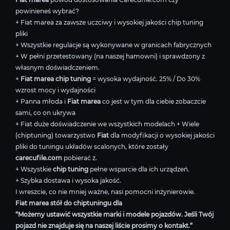
powinieneś wybrać?
+ Fiat marea za zawsze uczciwy i wysokiej jakości chip tuning
pliki
+ Wszystkie regulacje są wykonywane w granicach fabrycznych
+ W pełni przetestowany (na naszej hamowni) i sprawdzony z
własnym doświadczeniem.
+
Fiat marea chip tuning
= wysoka wydajność. 25% / Do 30%
wzrost mocy i wydajności
+ Panna młoda i
Fiat marea
co jest w tym dla ciebie zobaczcie
sami, co on ukrywa
+ Fiat duże doświadczenie we wszystkich modelach + Wiele
(chiptuning) towarzystwo
Fiat
dla modyfikacji o wysokiej jakości
pliki do tuningu układów scalonych, które zostały
carecufile.com
pobierać z.
+ Wszystkie
chip tuning
pełne wsparcie dla ich urządzeń.
+ Szybka dostawa i wysoka jakość.
I wreszcie, co nie mniej ważne, nasi pomocni inżynierowie.
Fiat marea stół do chiptuningu dla
“Możemy ustawić wszystkie marki i modele pojazdów. Jeśli Twój
pojazd nie znajduje się na naszej liście prosimy o kontakt.”