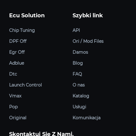
Ecu Solution
Szybki link
Chip Tuning
API
DPF Off
Ori / Mod Files
Egr Off
Damos
Adblue
Blog
Dtc
FAQ
Launch Control
O nas
Vmax
Katalog
Pop
Usługi
Original
Komunikacja
Skontaktuj Się Z Nami.