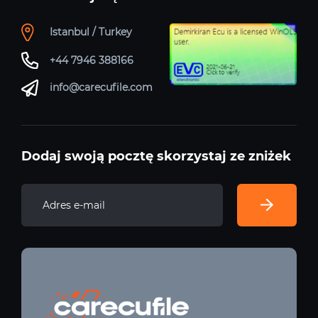
Istanbul / Turkey
+44 7946 388166
info@carecufile.com
Dodaj swoją pocztę skorzystaj ze zniżek