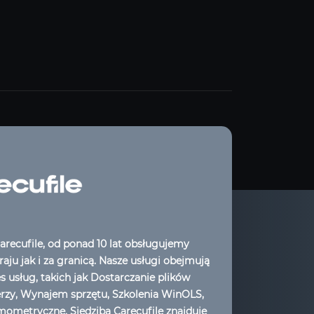
arecufile, od ponad 10 lat obsługujemy
aju jak i za granicą. Nasze usługi obejmują
es usług, takich jak Dostarczanie plików
erzy, Wynajem sprzętu, Szkolenia WinOLS,
ometryczne. Siedziba Carecufile znajduje