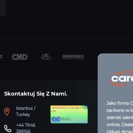
Skontaktuj Się Z Nami.
Jako firma C
Istanbul /
zarówno w kr
Turkey
szeroki zakr
online, Deal
+44 7946
388166
Usługi dynam