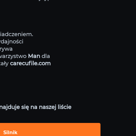
wiadczeniem.
ydajności
krywa
owarzystwo
Man
dla
tały
carecufile.com
jduje się na naszej liście
Silnik