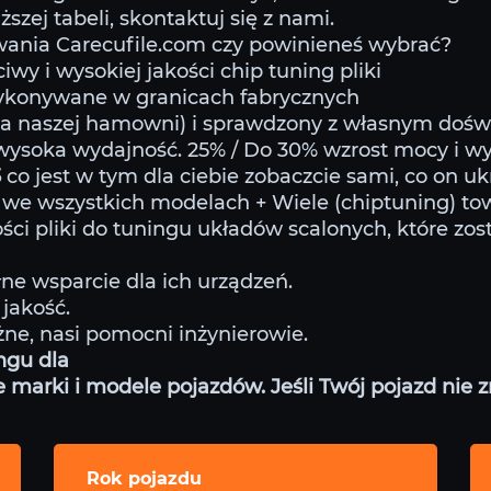
szej tabeli, skontaktuj się z nami.
nia Carecufile.com czy powinieneś wybrać?
wy i wysokiej jakości chip tuning pliki
wykonywane w granicach fabrycznych
na naszej hamowni) i sprawdzony z własnym doś
wysoka wydajność. 25% / Do 30% wzrost mocy i w
3
co jest w tym dla ciebie zobaczcie sami, co on u
we wszystkich modelach + Wiele (chiptuning) t
ści pliki do tuningu układów scalonych, które zos
ne wsparcie dla ich urządzeń.
jakość.
żne, nasi pomocni inżynierowie.
ngu dla
arki i modele pojazdów. Jeśli Twój pojazd nie zna
Rok pojazdu