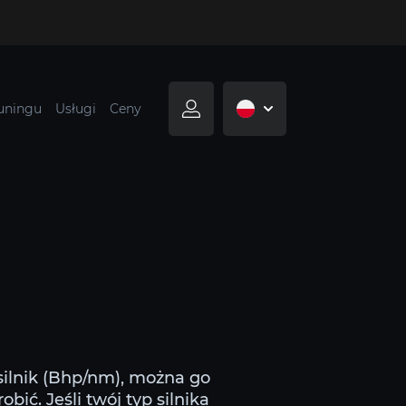
tuningu
Usługi
Ceny
silnik (Bhp/nm), można go
ić. Jeśli twój typ silnika