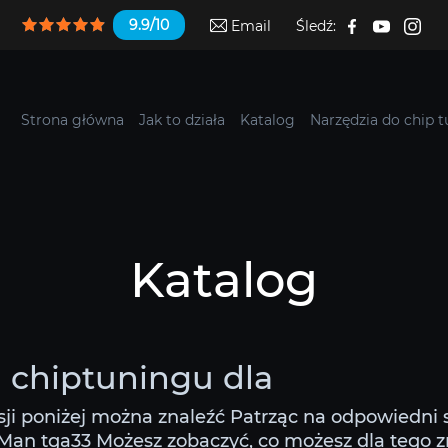
9.9/10
Email
Śledź:
Strona główna
Jak to działa
Katalog
Narzędzia do chip 
Katalog
i chiptuningu dla
sji poniżej można znaleźć Patrząc na odpowiedni 
an tga33 Możesz zobaczyć, co możesz dla tego zrob