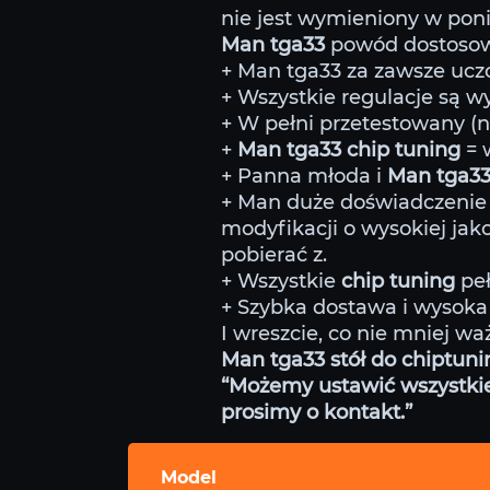
nie jest wymieniony w poniż
Man tga33
powód dostosowa
+ Man tga33 za zawsze uczci
+ Wszystkie regulacje są 
+ W pełni przetestowany (
+
Man tga33 chip tuning
= 
+ Panna młoda i
Man tga3
+ Man duże doświadczenie 
modyfikacji o wysokiej jako
pobierać z.
+ Wszystkie
chip tuning
peł
+ Szybka dostawa i wysoka 
I wreszcie, co nie mniej wa
Man tga33 stół do chiptuni
“Możemy ustawić wszystkie m
prosimy o kontakt.”
Model