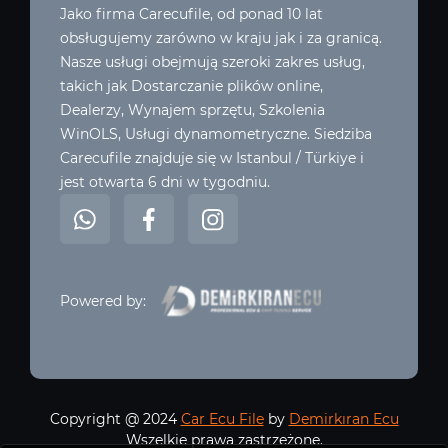
Jako firma Carecufile, od ponad 10 lat
obsługujemy zarówno w kraju jak i za granicą.
Nasze usługi obejmują szeroki zakres usług,
takich jak Dostarczanie plików online,
Dealerzy, Wynajem sprzętu, Szkolenia
WinOLS, Usługi dynamometryczne. Siedziba
Carecufile znajduje się w Istanbul / Türkiye i
jest otwarta 6 dni w tygodniu.
Powered by:
Copyright @ 2024
Car Ecu File
by
Demirkıran Ecu
Wszelkie prawa zastrzeżone.