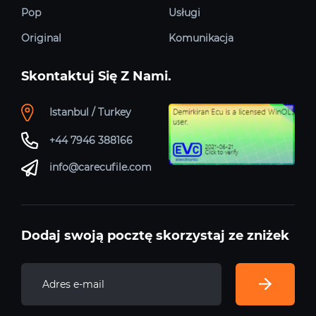
Pop
Usługi
Original
Komunikacja
Skontaktuj Się Z Nami.
Istanbul / Turkey
+44 7946 388166
info@carecufile.com
Dodaj swoją pocztę skorzystaj ze zniżek