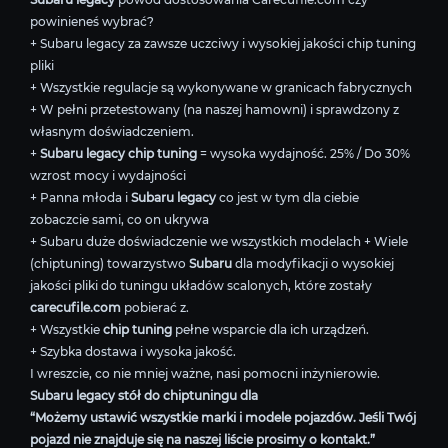
powinieneś wybrać?
+ Subaru legacy za zawsze uczciwy i wysokiej jakości chip tuning
pliki
+ Wszystkie regulacje są wykonywane w granicach fabrycznych
+ W pełni przetestowany (na naszej hamowni) i sprawdzony z
własnym doświadczeniem.
+
Subaru legacy chip tuning
= wysoka wydajność. 25% / Do 30%
wzrost mocy i wydajności
+ Panna młoda i
Subaru legacy
co jest w tym dla ciebie
zobaczcie sami, co on ukrywa
+ Subaru duże doświadczenie we wszystkich modelach + Wiele
(chiptuning) towarzystwo
Subaru
dla modyfikacji o wysokiej
jakości pliki do tuningu układów scalonych, które zostały
carecufile.com
pobierać z.
+ Wszystkie
chip tuning
pełne wsparcie dla ich urządzeń.
+ Szybka dostawa i wysoka jakość.
I wreszcie, co nie mniej ważne, nasi pomocni inżynierowie.
Subaru legacy stół do chiptuningu dla
“Możemy ustawić wszystkie marki i modele pojazdów. Jeśli Twój
pojazd nie znajduje się na naszej liście prosimy o kontakt.”