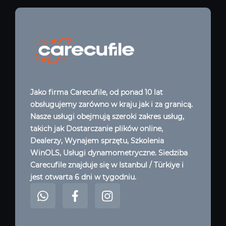
Jako firma Carecufile, od ponad 10 lat
obsługujemy zarówno w kraju jak i za granicą.
Nasze usługi obejmują szeroki zakres usług,
takich jak Dostarczanie plików online,
Dealerzy, Wynajem sprzętu, Szkolenia
WinOLS, Usługi dynamometryczne. Siedziba
Carecufile znajduje się w Istanbul / Türkiye i
jest otwarta 6 dni w tygodniu.