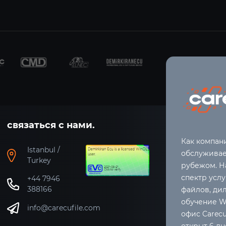
связаться с нами.
Как компани
Istanbul /
обслуживаем
Turkey
рубежом. Н
спектр услу
+44 7946
388166
файлов, ди
обучение W
info@carecufile.com
офис Carecuf
открыт 6 дн