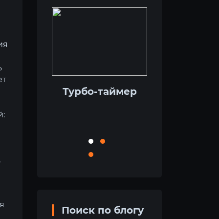
ия
ь
ет
ые силы
Турбо-таймер
Как
тящий
увеличива
ент
давлени
й:
турбонадд
,
я
Поиск по блогу