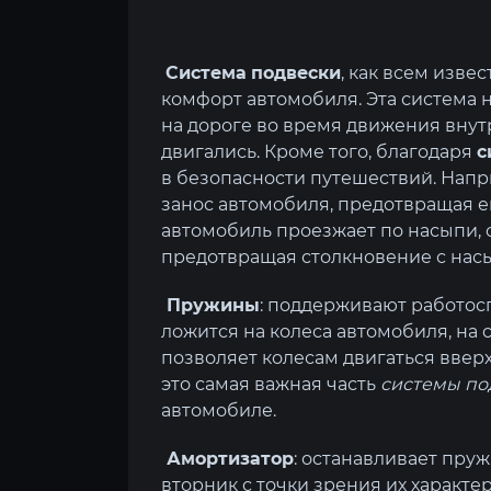
Система
подвески
, как всем изв
комфорт автомобиля. Эта система 
на дороге во время движения внут
двигались. Кроме того, благодаря
с
в безопасности путешествий. Напр
занос автомобиля, предотвращая его
автомобиль проезжает по насыпи,
предотвращая столкновение с насы
Пружины
: поддерживают работосп
ложится на колеса автомобиля, на 
позволяет колесам двигаться ввер
это самая важная часть
системы по
автомобиле.
Амортизатор
: останавливает пру
вторник с точки зрения их характер