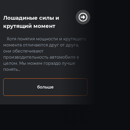
Лошадиные силы и
Как р
крутящий момент
подв
Хотя понятия мощности и крутящего
Систем
момента отличаются друг от друга,
известн
они обеспечивают
повыша
производительность автомобиля в
Эта сис
целом. Мы можем гораздо лучше
чтобы м
понять...
больше