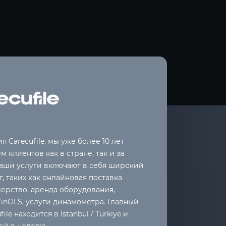
я Carecufile, мы уже более 10 лет
 клиентов как в стране, так и за
аши услуги включают в себя широкий
г, таких как онлайновая поставка
лерство, аренда оборудования,
inOLS, услуги динамометра. Главный
ile находится в Istanbul / Türkiye и
ей в неделю.