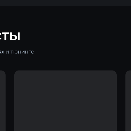
сты
х и тюнинге