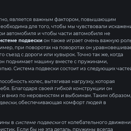
естно, является важным фактором, повышающим
необходима для того, чтобы мы чувствовали искажен
ри автомобиля и чтобы части автомобиля не
истеме подвески
он также играет очень важную рол
имер, при поворотах на поворотах он уравновешива
Как
Лошадин
 съезд с дороги или кувырок. Точно так же, когда
увеличивается
и кру
 он поднимает машину вместе с пружинами,
давление
мом
пью. Система подвески состоит из следующих часте
турбонаддува?
особность колес, вытягивая нагрузку, которая
себя. Благодаря своей гибкой конструкции он
х и вниз по неровностям и выбоинам. Таким образом
двески
, обеспечивающая комфорт людей в
жины в
системе подвески
от колебательного движени
истик. Если бы не эта деталь, пружины всегда