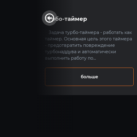
Турбо-таймер
А)?
Задача турбо-таймера - работать как
таймер. Основная цель этого таймера
вышения
- предотвратить повреждение
а, к
турбонаддува и автоматически
выполнить работу по...
 - это
...
больше
‹
›