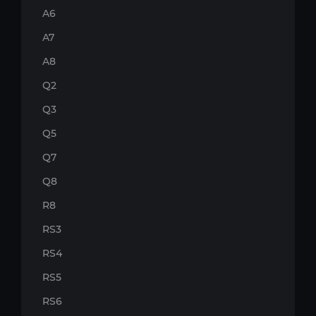
A6
A7
A8
Q2
Q3
Q5
Q7
Q8
R8
RS3
RS4
RS5
RS6