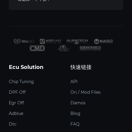
Ecu Solution
快速链接
Chip Tuning
API
DPF Off
Ori / Mod Files
Egr Off
Damos
Adblue
Blog
Dtc
FAQ