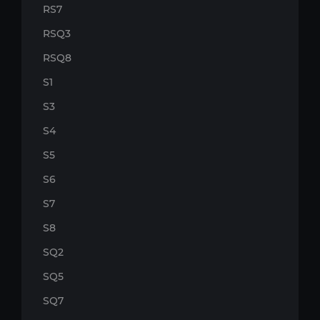
RS7
RSQ3
RSQ8
S1
S3
S4
S5
S6
S7
S8
SQ2
SQ5
SQ7