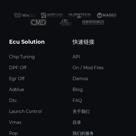
Ecu Solution
快速链接
Chip Tuning
API
DPF Off
Ori / Mod Files
Egr Off
Damos
Adblue
Blog
Dtc
FAQ
Launch Control
关于我们
Vmax
目录
Pop
我们的服务