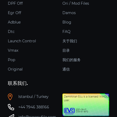
DPF Off
Ori / Mod Files
Egr Off
Damos
Adblue
Blog
Dtc
FAQ
Launch Control
关于我们
Vmax
目录
Pop
我们的服务
Original
通信
联系我们.
Istanbul / Turkey
+44 7946 388166