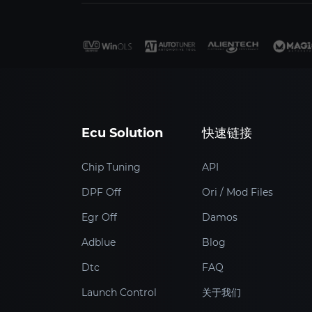
Ecu Solution
快速链接
Chip Tuning
API
DPF Off
Ori / Mod Files
Egr Off
Damos
Adblue
Blog
Dtc
FAQ
Launch Control
关于我们