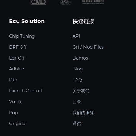
Ecu Solution
快速链接
Chip Tuning
API
DPF Off
Ori / Mod Files
Egr Off
Damos
Adblue
Blog
Dtc
FAQ
Launch Control
关于我们
Vmax
目录
Pop
我们的服务
Original
通信