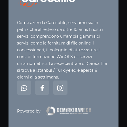
Come azienda Carecufile, serviamo sia in
patria che all'estero da oltre 10 anni. I nostri
servizi comprendono un'ampia gamma di
servizi come la fornitura di file online, i
concessionari, il noleggio di attrezzature, i
corsi di formazione WinOLS e i servizi
dinamometrici. La sede centrale di Carecufile
si trova a Istanbul / Türkiye ed è aperta 6
giorni alla settimana.
Powered by: