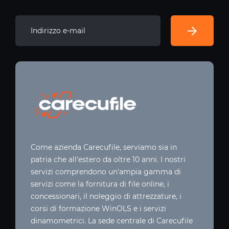
Come azienda Carecufile, serviamo sia in
patria che all'estero da oltre 10 anni. I nostri
servizi comprendono un'ampia gamma di
servizi come la fornitura di file online, i
concessionari, il noleggio di attrezzature, i
corsi di formazione WinOLS e i servizi
dinamometrici. La sede centrale di Carecufile