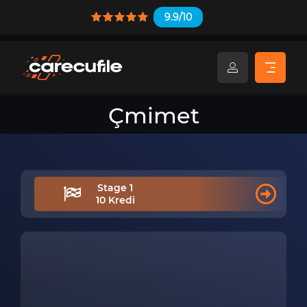
9.9/10
Çmimet
Stage 1
10 Kredi