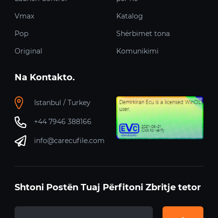
Vmax
Katalog
Pop
Shërbimet tona
Original
Komunikimi
Na Kontakto.
Istanbul / Turkey
+44 7946 388166
info@carecufile.com
Shtoni Postën Tuaj Përfitoni Zbritje tetor