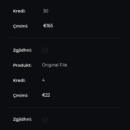
30
€
165
Original File
4
€
22