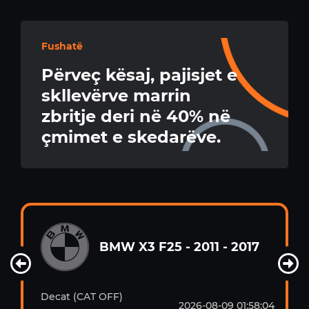
Fushatë
Përveç kësaj, pajisjet e
skllevërve marrin
zbritje deri në 40% në
çmimet e skedarëve.
BMW X3 F25 - 2011 - 2017
Decat (CAT OFF)
2026-08-09 01:58:04