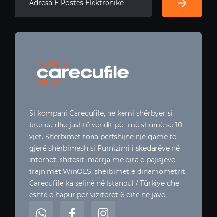
Si kompani Carecufile, ne kemi shërbyer si
brenda dhe jashtë vendit për më shumë se 10
vjet. Shërbimet tona përfshijnë një gamë të
gjerë shërbimesh si Furnizimi i skedarëve në
internet, shitësit, marrja me qira e pajisjeve,
trajnimet WinOLS, shërbimet e dinamometrit.
Carecufile ka selinë në Istanbul / Türkiye dhe
është e hapur për vizitorët 6 ditë në javë.