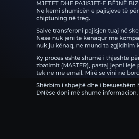
MJETET DHE PAJISJET-E BËJNË BI
Ne kemi shumicën e pajisjeve të për
chiptuning në treg.
Salve transferoni pajisjen tuaj në s
Nëse nuk jeni të kënaqur me kompan
nuk ju kënaq, ne mund ta zgjidhim kë
Ky proces është shumë i thjeshtë për t
zbatimit (MASTER), pastaj jepni leje
tek ne me email. Mirë se vini në bord
Shërbim i shpejtë dhe i besueshëm 
DNëse doni më shumë informacion, r