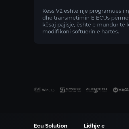
Kess V2 është një programues i n
dhe transmetimin E ECUs përme
kësaj pajisje, është e mundur të 
modifikoni softuerin e hartës.
Ecu Solution
Lidhje e