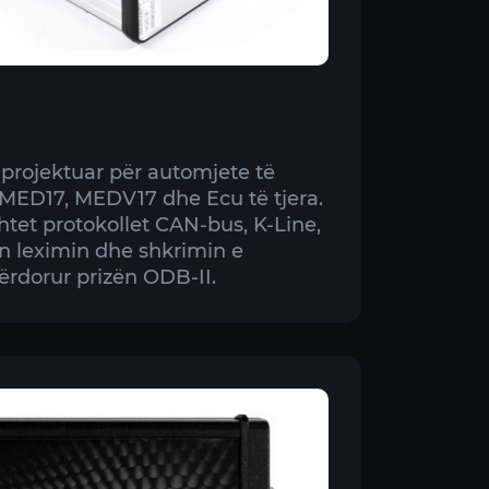
projektuar për automjete të
 MED17, MEDV17 dhe Ecu të tjera.
et protokollet CAN-bus, K-Line,
n leximin dhe shkrimin e
ërdorur prizën ODB-II.