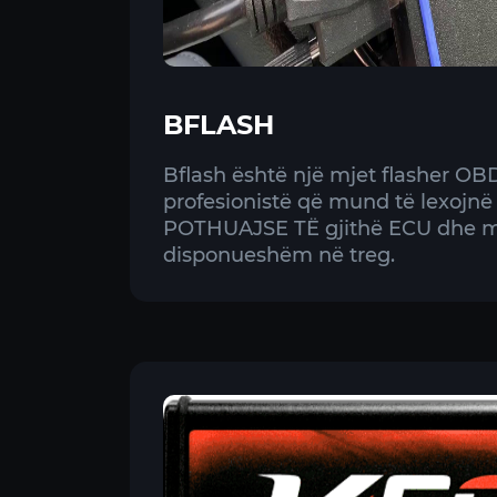
BFLASH
Bflash është një mjet flasher OBD 
profesionistë që mund të lexojn
POTHUAJSE TË gjithë ECU dhe mik
disponueshëm në treg.