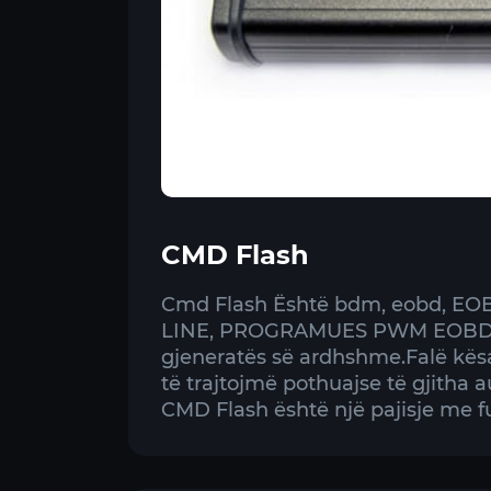
CMD Flash
Cmd Flash Është bdm, eobd, EO
LINE, PROGRAMUES PWM EOBD 
gjeneratës së ardhshme.Falë kësa
të trajtojmë pothuajse të gjitha 
CMD Flash është një pajisje me 