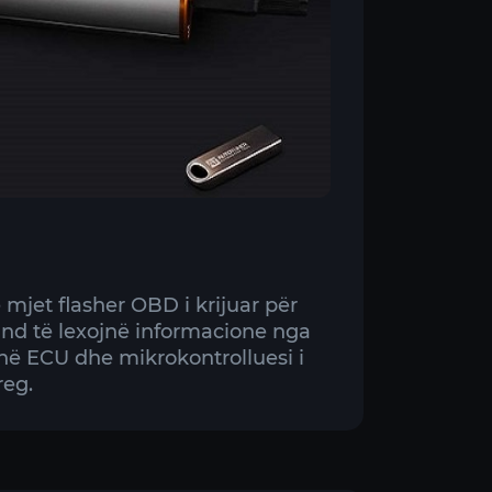
 mjet flasher OBD i krijuar për
und të lexojnë informacione nga
ë ECU dhe mikrokontrolluesi i
reg.