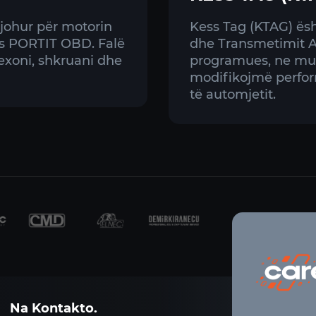
johur për motorin
Kess Tag (KTAG) ësh
s PORTIT OBD. Falë
dhe Transmetimit 
lexoni, shkruani dhe
programues, ne mu
modifikojmë perfor
të automjetit.
Na Kontakto.