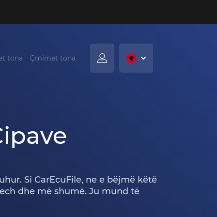
t tona
Çmimet tona
Çipave
uhur. Si CarEcuFile, ne e bëjmë këtë
entech dhe më shumë. Ju mund të