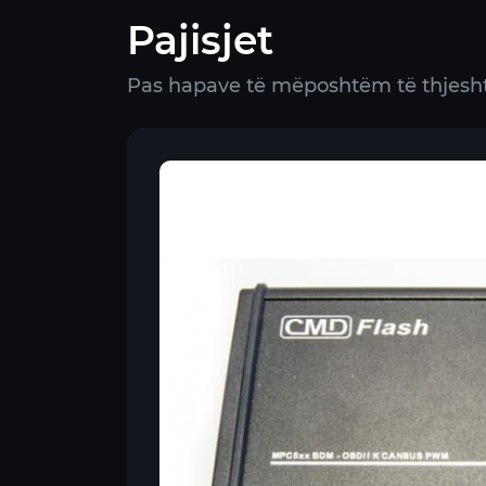
Pajisjet
Pas hapave të mëposhtëm të thjeshtë