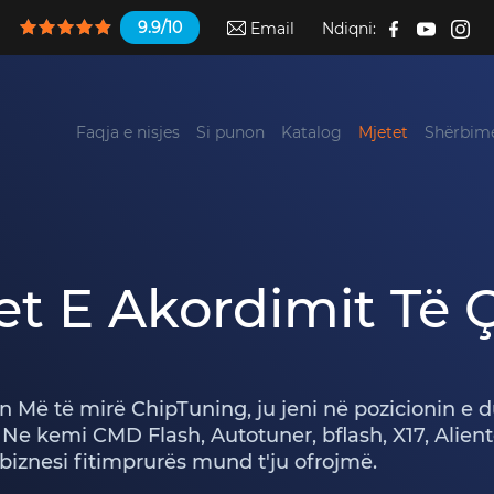
9.9/10
Email
Ndiqni:
Faqja e nisjes
Si punon
Katalog
Mjetet
Shërbime
jet E Akordimit Të 
 Më të mirë ChipTuning, ju jeni në pozicionin e d
 Ne kemi CMD Flash, Autotuner, bflash, X17, Ali
biznesi fitimprurës mund t'ju ofrojmë.