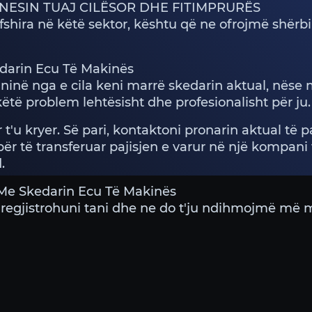
ZNESIN TUAJ CILËSOR DHE FITIMPRURËS
fshira në këtë sektor, kështu që ne ofrojmë shërb
kedarin Ecu Të Makinës
inë nga e cila keni marrë skedarin aktual, nëse 
të problem lehtësisht dhe profesionalisht për ju.
'u kryer. Së pari, kontaktoni pronarin aktual të pa
 për të transferuar pajisjen e varur në një kompan
.
Me Skedarin Ecu Të Makinës
egjistrohuni tani dhe ne do t'ju ndihmojmë më m