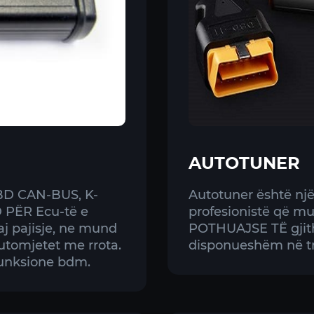
AUTOTUNER
BD CAN-BUS, K-
Autotuner është një
PËR Ecu-të e
profesionistë që m
j pajisje, ne mund
POTHUAJSE TË gjith
automjetet me rrota.
disponueshëm në t
funksione bdm.