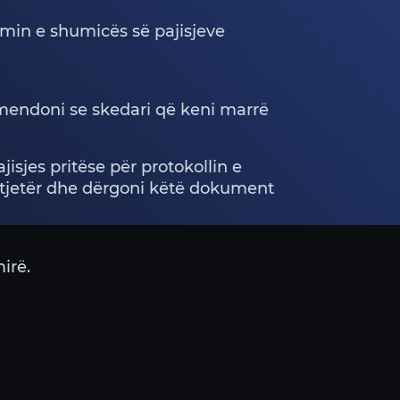
imin e shumicës së pajisjeve
mendoni se skedari që keni marrë
jisjes pritëse për protokollin e
i tjetër dhe dërgoni këtë dokument
irë.