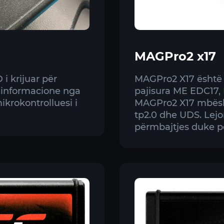
MAGPro2 x17
i krijuar për
MAGPro2 X17 është 
ë informacione nga
pajisura ME EDC17,
rokontrolluesi i
MAGPro2 X17 mbësht
tp2.0 dhe UDS. Lejo
përmbajtjes duke p