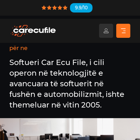
9.9/10
për ne
Softueri Car Ecu File, i cili
operon
në teknologjitë e
avancuara të softuerit
në
fushën e automobilizmit, ishte
themeluar në vitin 2005.