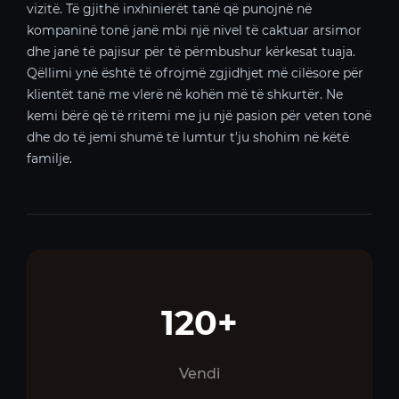
vizitë. Të gjithë inxhinierët tanë që punojnë në
kompaninë tonë janë mbi një nivel të caktuar arsimor
dhe janë të pajisur për të përmbushur kërkesat tuaja.
Qëllimi ynë është të ofrojmë zgjidhjet më cilësore për
klientët tanë me vlerë në kohën më të shkurtër. Ne
kemi bërë që të rritemi me ju një pasion për veten tonë
dhe do të jemi shumë të lumtur t'ju shohim në këtë
familje.
120+
Vendi