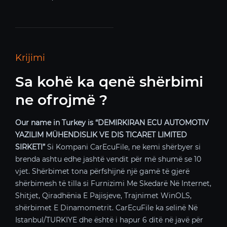
Krijimi
Sa kohë ka qenë shërbimi
ne ofrojmë ?
Our name in Turkey is “DEMIRKIRAN ECU AUTOMOTIV
YAZILIM MÜHENDISLIK VE DIS TICARET LIMITED
SIRKETI”
Si Kompani CarEcuFile, ne kemi shërbyer si
brenda ashtu edhe jashtë vendit për më shumë se 10
vjet. Shërbimet tona përfshijnë një gamë të gjerë
shërbimesh të tilla si Furnizimi Me Skedarë Në Internet,
Shitjet, Qiradhënia E Pajisjeve, Trajnimet WinOLS,
shërbimet E Dinamometrit. CarEcuFile ka selinë Në
Istanbul/TURKIYE dhe është i hapur 6 ditë në javë për