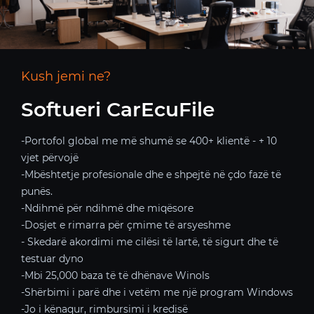
Kush jemi ne?
Softueri CarEcuFile
-Portofol global me më shumë se 400+ klientë - + 10
vjet përvojë
-Mbështetje profesionale dhe e shpejtë në çdo fazë të
punës.
-Ndihmë për ndihmë dhe miqësore
-Dosjet e rimarra për çmime të arsyeshme
- Skedarë akordimi me cilësi të lartë, të sigurt dhe të
testuar dyno
-Mbi 25,000 baza të të dhënave Winols
-Shërbimi i parë dhe i vetëm me një program Windows
-Jo i kënaqur, rimbursimi i kredisë