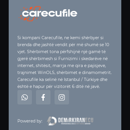
Si kompani Carecufile, ne kemi shërbyer si
brenda dhe jashtë vendit për më shumë se 10
vjet. Shërbimet tona përfshijnë një gamë të
gjerë shërbimesh si Furnizimi i skedarëve në
internet, shitësit, marrja me qira e pajisjeve,
trajnimet WinOLS, shërbimet e dinamometrit.
Carecufile ka selinë në Istanbul / Türkiye dhe
është e hapur për vizitorët 6 ditë në javë.
Powered by: