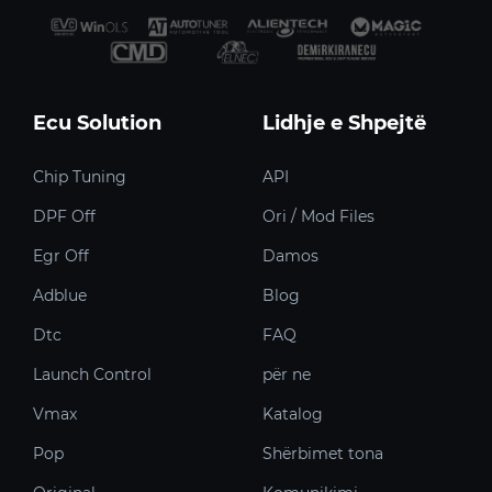
Ecu Solution
Lidhje e Shpejtë
Chip Tuning
API
DPF Off
Ori / Mod Files
Egr Off
Damos
Adblue
Blog
Dtc
FAQ
Launch Control
për ne
Vmax
Katalog
Pop
Shërbimet tona