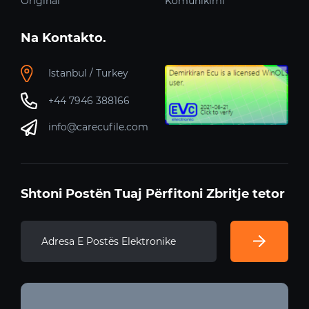
Original
Komunikimi
Na Kontakto.
Istanbul / Turkey
+44 7946 388166
info@carecufile.com
Shtoni Postën Tuaj Përfitoni Zbritje tetor