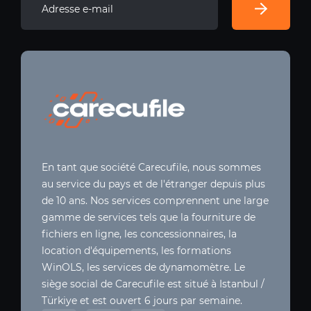
En tant que société Carecufile, nous sommes
au service du pays et de l'étranger depuis plus
de 10 ans. Nos services comprennent une large
gamme de services tels que la fourniture de
fichiers en ligne, les concessionnaires, la
location d'équipements, les formations
WinOLS, les services de dynamomètre. Le
siège social de Carecufile est situé à Istanbul /
Türkiye et est ouvert 6 jours par semaine.