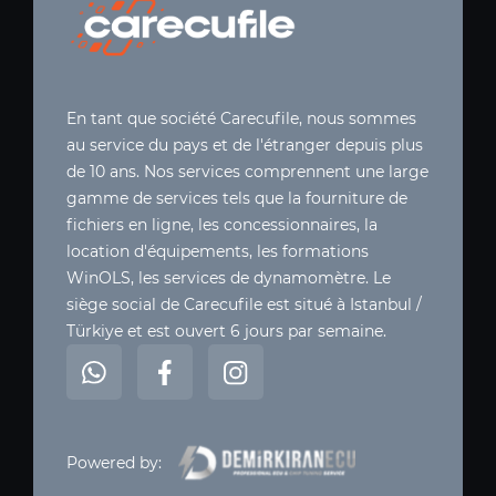
En tant que société Carecufile, nous sommes
au service du pays et de l'étranger depuis plus
de 10 ans. Nos services comprennent une large
gamme de services tels que la fourniture de
fichiers en ligne, les concessionnaires, la
location d'équipements, les formations
WinOLS, les services de dynamomètre. Le
siège social de Carecufile est situé à Istanbul /
Türkiye et est ouvert 6 jours par semaine.
Powered by: