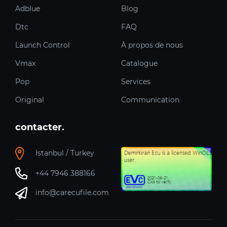
Adblue
Blog
Dtc
FAQ
Launch Control
À propos de nous
Vmax
Catalogue
Pop
Services
Original
Communication
contacter.
Istanbul / Turkey
+44 7946 388166
info@carecufile.com