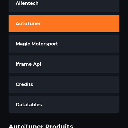
Alientech
AutoTuner
Magic Motorsport
Iframe Api
Credits
Datatables
AutoTuner Produits