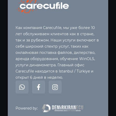
Как компания Carecufile, мы уже более 10
лет обслуживаем клиентов как в стране,
так и за рубежом. Наши услуги включают в
себя широкий спектр услуг, таких как
онлайновая поставка файлов, дилерство,
аренда оборудования, обучение WinOLS,
услуги динамометра. Главный офис
Carecufile находится в Istanbul / Türkiye и
открыт 6 дней в неделю.
Powered by: