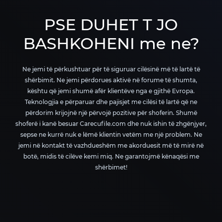
PSE DUHET T JO
BASHKOHENI me ne?
Ne jemi të përkushtuar për të siguruar cilësinë më të lartë të
shërbimit. Ne jemi përdorues aktivë në forume të shumta,
kështu që jemi shumë afër klientëve nga e gjithë Evropa.
Teknologjia e përparuar dhe pajisjet me cilësi të lartë që ne
përdorim krijojnë një përvojë pozitive për shoferin. Shumë
shoferë i kanë besuar Carecufile.com dhe nuk ishin të zhgënjyer,
sepse ne kurrë nuk e lëmë klientin vetëm me një problem. Ne
jemi në kontakt të vazhdueshëm me akorduesit më të mirë në
botë, midis të cilëve kemi miq. Ne garantojmë kënaqësi me
shërbimet!