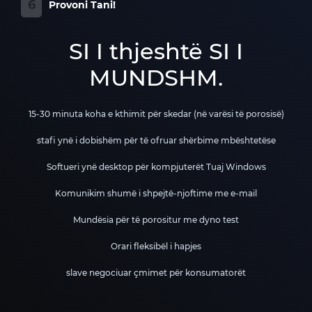
6
Provoni Tani!
SI I thjeshtë SI I
MUNDSHM.
15-30 minuta koha e kthimit për skedar (në varësi të porosisë)
stafi ynë i dobishëm për të ofruar shërbime mbështetëse
Softueri ynë desktop për kompjuterët Tuaj Windows
Komunikim shumë i shpejtë-njoftime me e-mail
Mundësia për të porositur me dyno test
Orari fleksibël i hapjes
slave negociuar çmimet për konsumatorët