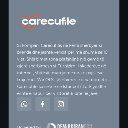
Si kompani Carecufile, ne kemi shërbyer si
brenda dhe jashtë vendit për më shumë se 10
vjet. Shërbimet tona përfshijnë një gamë të
gjerë shërbimesh si Furnizimi i skedarëve në
internet, shitësit, marrja me qira e pajisjeve,
trajnimet WinOLS, shërbimet e dinamometrit.
Carecufile ka selinë në Istanbul / Türkiye dhe
është e hapur për vizitorët 6 ditë në javë.
Powered by: