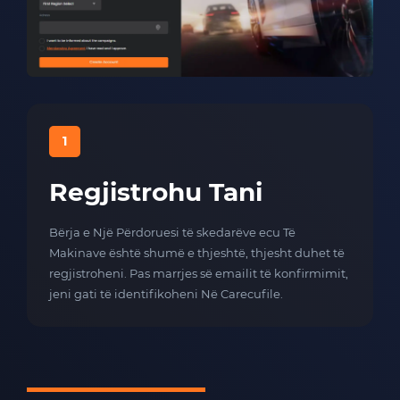
1
Regjistrohu Tani
Bërja e Një Përdoruesi të skedarëve ecu Të
Makinave është shumë e thjeshtë, thjesht duhet të
regjistroheni. Pas marrjes së emailit të konfirmimit,
jeni gati të identifikoheni Në Carecufile.