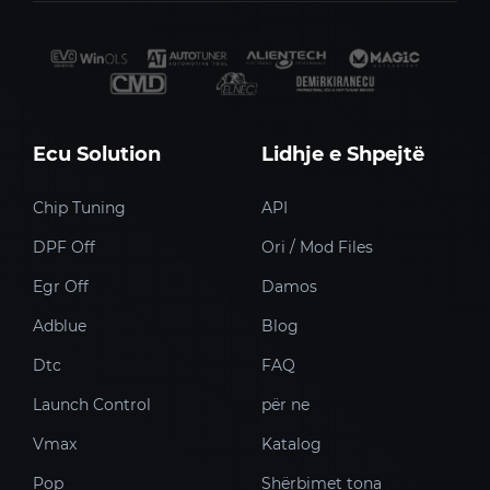
Ecu Solution
Lidhje e Shpejtë
Chip Tuning
API
DPF Off
Ori / Mod Files
Egr Off
Damos
Adblue
Blog
Dtc
FAQ
Launch Control
për ne
Vmax
Katalog
Pop
Shërbimet tona