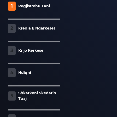
1
Regjistrohu Tani
2
Kredia E Ngarkesës
3
Krijo Kërkesë
4
Ndiqni
Shkarkoni Skedarin
5
Tuaj