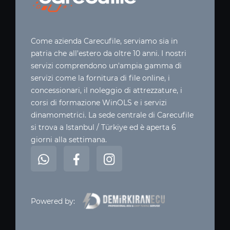
Come azienda Carecufile, serviamo sia in
patria che all'estero da oltre 10 anni. I nostri
servizi comprendono un'ampia gamma di
servizi come la fornitura di file online, i
concessionari, il noleggio di attrezzature, i
corsi di formazione WinOLS e i servizi
dinamometrici. La sede centrale di Carecufile
si trova a Istanbul / Türkiye ed è aperta 6
giorni alla settimana.
Powered by: