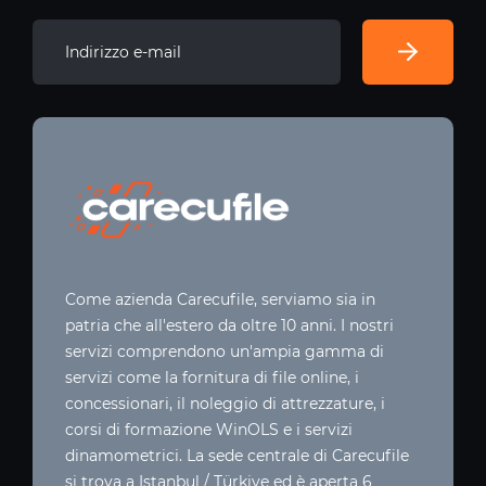
Come azienda Carecufile, serviamo sia in
patria che all'estero da oltre 10 anni. I nostri
servizi comprendono un'ampia gamma di
servizi come la fornitura di file online, i
concessionari, il noleggio di attrezzature, i
corsi di formazione WinOLS e i servizi
dinamometrici. La sede centrale di Carecufile
si trova a Istanbul / Türkiye ed è aperta 6