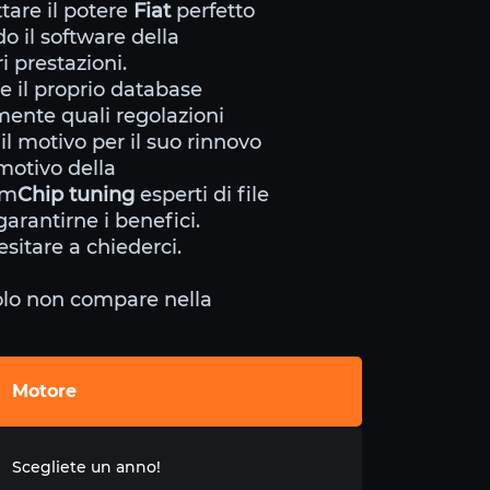
ttare il potere
Fiat
perfetto
o il software della
i prestazioni.
 il proprio database
mente quali regolazioni
l motivo per il suo rinnovo
 motivo della
om
Chip tuning
esperti di file
arantirne i benefici.
sitare a chiederci.
icolo non compare nella
Motore
Scegliete un anno!