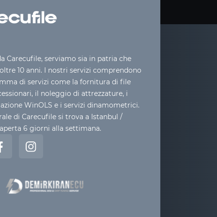
 Carecufile, serviamo sia in patria che
 oltre 10 anni. I nostri servizi comprendono
ma di servizi come la fornitura di file
cessionari, il noleggio di attrezzature, i
mazione WinOLS e i servizi dinamometrici.
ale di Carecufile si trova a Istanbul /
aperta 6 giorni alla settimana.