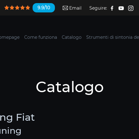
9.9/10
Email
Seguire:
omepage
Come funziona
Catalogo
Strumenti di sintonia de
Catalogo
ing Fiat
tuning