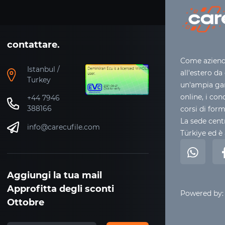
contattare.
Come azienda
Istanbul /
all'estero da
Turkey
un'ampia gam
online, i con
+44 7946
388166
corsi di for
La sede centr
info@carecufile.com
Türkiye ed è 
Aggiungi la tua mail
Approfitta degli sconti
Powered by:
Ottobre