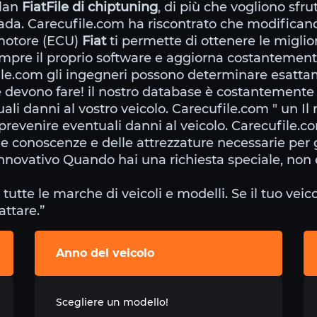
ulan
FiatFile di chiptuning
, di più che vogliono sfru
trada. Carecufile.com ha riscontrato che modificand
 motore (ECU)
Fiat
ti permette di ottenere le miglior
mpre il proprio software e aggiorna costantemente
ile.com gli ingegneri possono determinare esatta
devono fare! il nostro database è costantemente i
ali danni al vostro veicolo. Carecufile.com " un Il
 prevenire eventuali danni al veicolo. Carecufile.c
le conoscenze e delle attrezzature necessarie per g
nnovativo Quando hai una richiesta speciale, non e
 tutte le marche di veicoli e modelli. Se il tuo ve
attare.”
Anno del veicolo
Scegliere un modello!