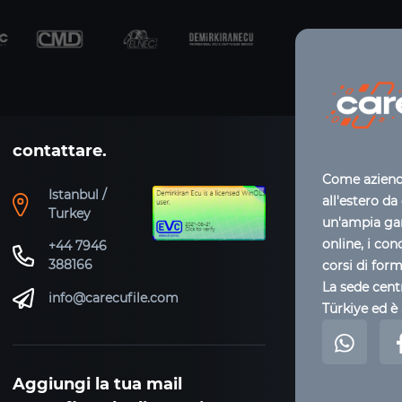
contattare.
Come azienda
Istanbul /
all'estero da
Turkey
un'ampia gam
online, i con
+44 7946
388166
corsi di for
La sede centr
info@carecufile.com
Türkiye ed è 
Aggiungi la tua mail