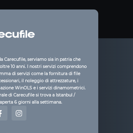
 Carecufile, serviamo sia in patria che
 oltre 10 anni. I nostri servizi comprendono
ma di servizi come la fornitura di file
cessionari, il noleggio di attrezzature, i
mazione WinOLS e i servizi dinamometrici.
ale di Carecufile si trova a Istanbul /
aperta 6 giorni alla settimana.