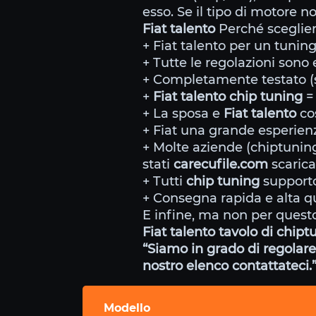
esso. Se il tipo di motore n
Fiat talento
Perché sceglier
+ Fiat talento per un tuning
+ Tutte le regolazioni sono e
+ Completamente testato (s
+
Fiat talento chip tuning
=
+ La sposa e
Fiat talento
cos
+ Fiat una grande esperienza
+ Molte aziende (chiptunin
stati
carecufile.com
scarica
+ Tutti
chip tuning
supporto
+ Consegna rapida e alta qu
E infine, ma non per questo
Fiat talento tavolo di chipt
“Siamo in grado di regolare 
nostro elenco contattateci.
Modello