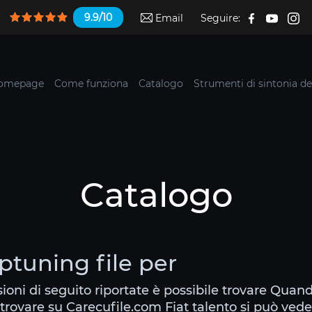
9.9/10
Email
Seguire:
omepage
Come funziona
Catalogo
Strumenti di sintonia de
Catalogo
iptuning file per
sioni di seguito riportate è possibile trovare Quand
trovare su Carecufile.com Fiat talento si può vede