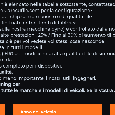
on è elencato nella tabella sottostante, contattatec
e Carecufile.com per la configurazione?
 dei chip sempre onesto e di qualità file
ffettuate entro i limiti di fabbrica
ulla nostra macchina dyno) e controllato dalla no
 alte prestazioni. 25% / Fino al 30% di aumento di 
a c'è per voi vedete voi stessi cosa nasconde
 in tutti i modelli
g)
Fiat
per modifiche di alta qualità i file di sinto
re da.
 completo per i dispositivi.
alità.
 meno importante, i nostri utili ingegneri.
uning per
tutte le marche e i modelli di veicoli. Se la vostr
”
Anno del veicolo