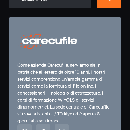
Come azienda Carecufile, serviamo sia in
patria che all'estero da oltre 10 anni. I nostri
servizi comprendono un'ampia gamma di
servizi come la fornitura di file online, i
concessionari, il noleggio di attrezzature, i
corsi di formazione WinOLS e i servizi
dinamometrici. La sede centrale di Carecufile
si trova a Istanbul / Türkiye ed è aperta 6
giorni alla settimana.