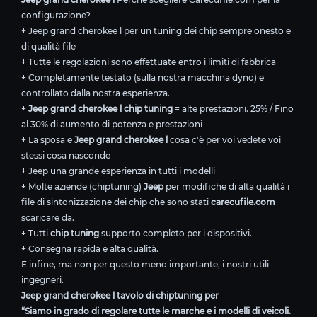
configurazione?
+ Jeep grand cherokee l per un tuning dei chip sempre onesto e
di qualità file
+ Tutte le regolazioni sono effettuate entro i limiti di fabbrica
+ Completamente testato (sulla nostra macchina dyno) e
controllato dalla nostra esperienza.
+
Jeep grand cherokee l chip tuning
= alte prestazioni. 25% / Fino
al 30% di aumento di potenza e prestazioni
+ La sposa e
Jeep grand cherokee l
cosa c'è per voi vedete voi
stessi cosa nasconde
+ Jeep una grande esperienza in tutti i modelli
+ Molte aziende (chiptuning)
Jeep
per modifiche di alta qualità i
file di sintonizzazione dei chip che sono stati
carecufile.com
scaricare da.
+ Tutti
chip tuning
supporto completo per i dispositivi.
+ Consegna rapida e alta qualità.
E infine, ma non per questo meno importante, i nostri utili
ingegneri.
Jeep grand cherokee l tavolo di chiptuning per
“Siamo in grado di regolare tutte le marche e i modelli di veicoli.