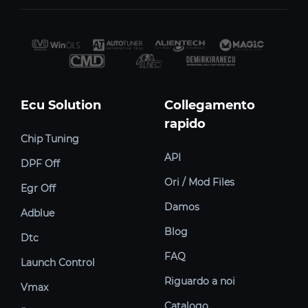
Ecu Solution
Collegamento
rapido
Chip Tuning
API
DPF Off
Ori / Mod Files
Egr Off
Damos
Adblue
Blog
Dtc
FAQ
Launch Control
Riguardo a noi
Vmax
Catalogo