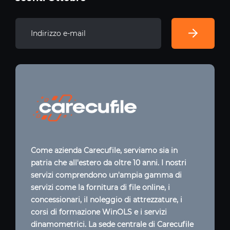
Come azienda Carecufile, serviamo sia in
patria che all'estero da oltre 10 anni. I nostri
servizi comprendono un'ampia gamma di
servizi come la fornitura di file online, i
concessionari, il noleggio di attrezzature, i
corsi di formazione WinOLS e i servizi
dinamometrici. La sede centrale di Carecufile