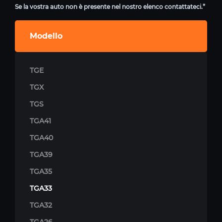
Se la vostra auto non è presente nel nostro elenco contattateci.”
Modello
TGE
TGX
TGS
TGA41
TGA40
TGA39
TGA35
TGA33
TGA32