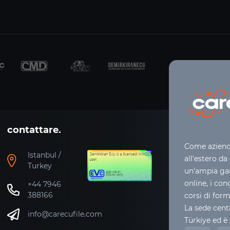
contattare.
Come azienda
Istanbul /
all'estero da
Turkey
un'ampia gam
online, i con
+44 7946
388166
corsi di for
La sede centr
info@carecufile.com
Türkiye ed è 