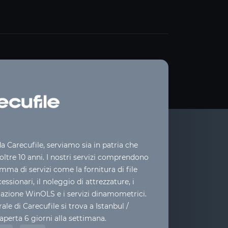
 Carecufile, serviamo sia in patria che
 oltre 10 anni. I nostri servizi comprendono
ma di servizi come la fornitura di file
cessionari, il noleggio di attrezzature, i
mazione WinOLS e i servizi dinamometrici.
ale di Carecufile si trova a Istanbul /
aperta 6 giorni alla settimana.