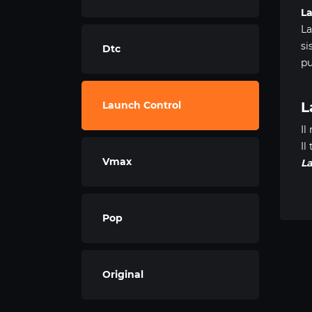
L
La
si
Dtc
pu
Launch Control
L
Il
Il
Vmax
L
Pop
Original