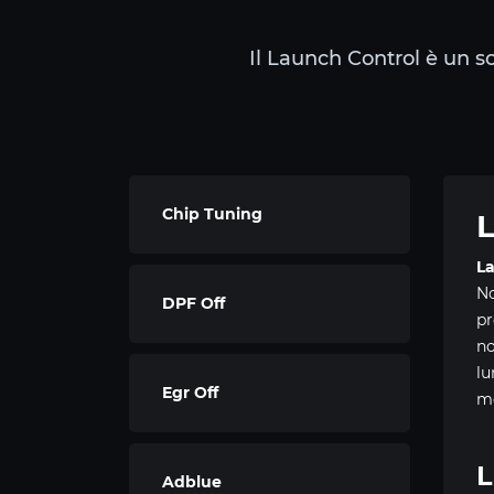
Il Launch Control è un s
Chip Tuning
L
La
No
DPF Off
pr
no
lu
Egr Off
mo
L
Adblue