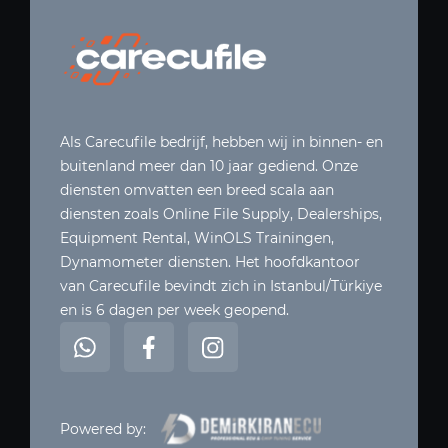
Als Carecufile bedrijf, hebben wij in binnen- en
buitenland meer dan 10 jaar gediend. Onze
diensten omvatten een breed scala aan
diensten zoals Online File Supply, Dealerships,
Equipment Rental, WinOLS Trainingen,
Dynamometer diensten. Het hoofdkantoor
van Carecufile bevindt zich in Istanbul/Türkiye
en is 6 dagen per week geopend.
Powered by: