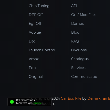
Chip Tuning
API
DPF Off
Ori / Mod Files
Egr Off
Damos
Adblue
Blog
Dtc
FAQ
Launch Control
Over ons
Vmax
Catalogus
Pop
Services
Original
Communicatie
Copyright @ 2024
Car Ecu File
by
Demirkıran 
It's 08 o'clock.
Now we are
online
!
voorbehouden.