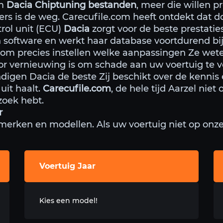
om
Dacia Chiptuning bestanden
, meer die willen p
ers is de weg. Carecufile.com heeft ontdekt dat 
rol unit (ECU)
Dacia
zorgt voor de beste prestatie
en software en werkt haar database voortdurend 
.com precies instellen welke aanpassingen Ze we
r vernieuwing is om schade aan uw voertuig te 
digen Dacia de beste Zij beschikt over de kennis
uit haalt.
Carecufile.com
, de hele tijd Aarzel nie
zoek hebt.
r
 merken en modellen. Als uw voertuig niet op onze l
Voertuig Jaar
Kies een model!