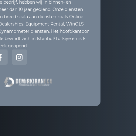
e bedrijf, hebben wij in binnen- en
eer dan 10 jaar gediend. Onze diensten
 breed scala aan diensten zoals Online
 Dealerships, Equipment Rental, WinOLS
 Dynamometer diensten. Het hoofdkantoor
e bevindt zich in Istanbul/Türkiye en is 6
eek geopend.