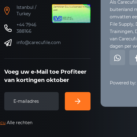
Als Carecufil
Istanbul /
buitenland m
Turkey
omvatten een
File Supply,
+44 7946
388166
Trainingen,
van Carecufil
info@carecufile.com
dagen per w
Voeg uw e-Mail toe Profiteer
van kortingen oktober
Powered by:
Ecu
Alle rechten