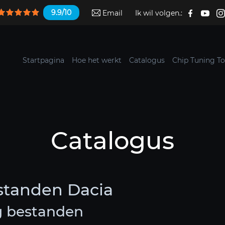
9.9/10
Email
Ik wil volgen.:
Startpagina
Hoe het werkt
Catalogus
Chip Tuning To
Catalogus
standen Dacia
g bestanden