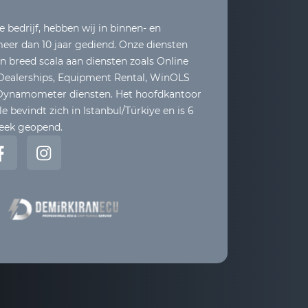
e bedrijf, hebben wij in binnen- en
eer dan 10 jaar gediend. Onze diensten
 breed scala aan diensten zoals Online
 Dealerships, Equipment Rental, WinOLS
 Dynamometer diensten. Het hoofdkantoor
e bevindt zich in Istanbul/Türkiye en is 6
eek geopend.