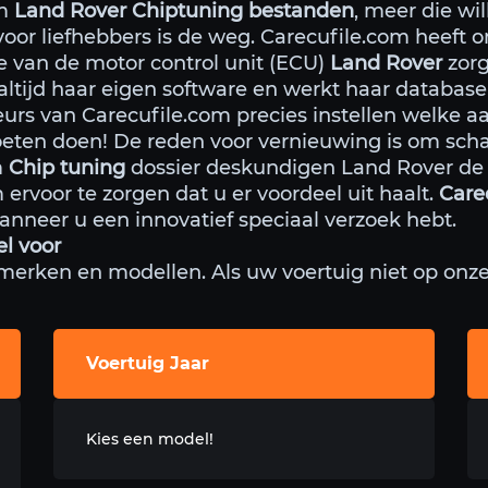
om
Land Rover Chiptuning bestanden
, meer die wi
voor liefhebbers is de weg. Carecufile.com heeft o
e van de motor control unit (ECU)
Land Rover
zorg
altijd haar eigen software en werkt haar database
rs van Carecufile.com precies instellen welke 
ten doen! De reden voor vernieuwing is om scha
m
Chip tuning
dossier deskundigen Land Rover de b
ervoor te zorgen dat u er voordeel uit haalt.
Care
anneer u een innovatief speciaal verzoek hebt.
l voor
 merken en modellen. Als uw voertuig niet op onze l
Voertuig Jaar
Kies een model!