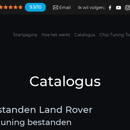
9.9/10
Email
Ik wil volgen.:
Startpagina
Hoe het werkt
Catalogus
Chip Tuning To
Catalogus
standen Land Rover
tuning bestanden