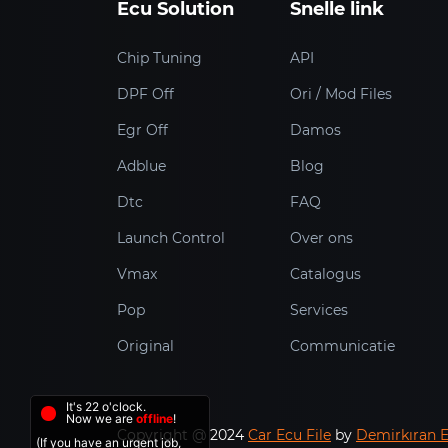
Ecu Solution
Snelle link
Chip Tuning
API
DPF Off
Ori / Mod Files
Egr Off
Damos
Adblue
Blog
Dtc
FAQ
Launch Control
Over ons
Vmax
Catalogus
Pop
Services
Original
Communicatie
It's 22 o'clock.
Now we are
offline
!
Copyright @ 2024
Car Ecu File
by
Demirkıran 
(If you have an urgent job,