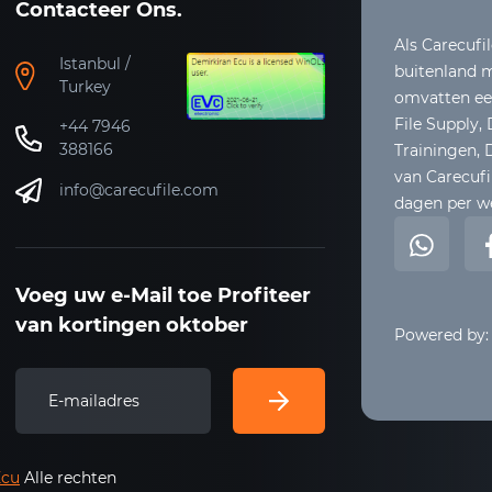
Contacteer Ons.
Als Carecufil
Istanbul /
buitenland m
Turkey
omvatten een
File Supply,
+44 7946
388166
Trainingen,
van Carecufil
info@carecufile.com
dagen per w
Voeg uw e-Mail toe Profiteer
van kortingen oktober
Powered by:
Ecu
Alle rechten