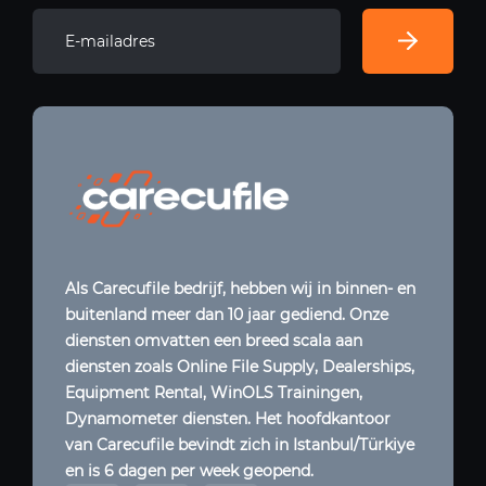
Als Carecufile bedrijf, hebben wij in binnen- en
buitenland meer dan 10 jaar gediend. Onze
diensten omvatten een breed scala aan
diensten zoals Online File Supply, Dealerships,
Equipment Rental, WinOLS Trainingen,
Dynamometer diensten. Het hoofdkantoor
van Carecufile bevindt zich in Istanbul/Türkiye
en is 6 dagen per week geopend.