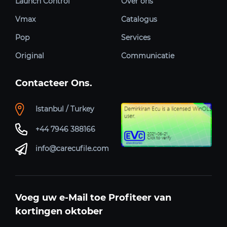
Launch Control
Over ons
Vmax
Catalogus
Pop
Services
Original
Communicatie
Contacteer Ons.
Istanbul / Turkey
+44 7946 388166
info@carecufile.com
Voeg uw e-Mail toe Profiteer van
kortingen oktober