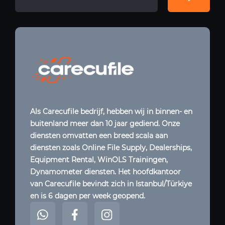
Als Carecufile bedrijf, hebben wij in binnen- en
buitenland meer dan 10 jaar gediend. Onze
diensten omvatten een breed scala aan
diensten zoals Online File Supply, Dealerships,
Equipment Rental, WinOLS Trainingen,
Dynamometer diensten. Het hoofdkantoor
van Carecufile bevindt zich in Istanbul/Türkiye
en is 6 dagen per week geopend.