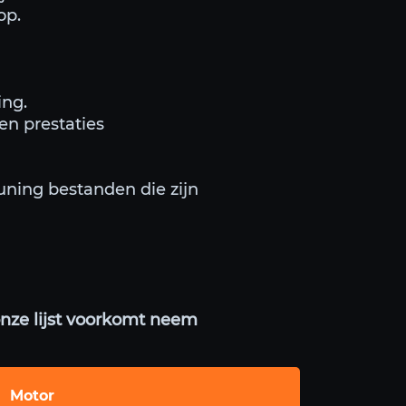
op.
ing.
en prestaties
uning bestanden die zijn
onze lijst voorkomt neem
Motor