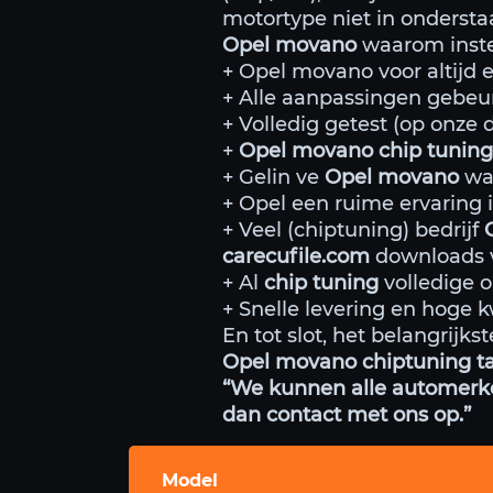
motortype niet in onderst
Opel movano
waarom inste
+ Opel movano voor altijd e
+ Alle aanpassingen gebeu
+ Volledig getest (op onze
+
Opel movano chip tunin
+ Gelin ve
Opel movano
wat
+ Opel een ruime ervaring 
+ Veel (chiptuning) bedrijf
carecufile.com
downloads v
+ Al
chip tuning
volledige 
+ Snelle levering en hoge kw
En tot slot, het belangrijk
Opel movano chiptuning ta
“We kunnen alle automerken
dan contact met ons op.”
Model