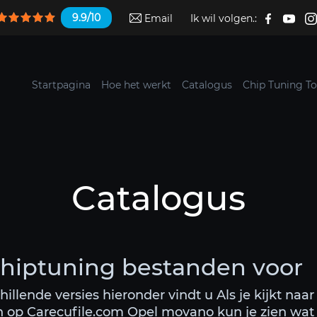
9.9/10
Email
Ik wil volgen.:
Startpagina
Hoe het werkt
Catalogus
Chip Tuning To
Catalogus
hiptuning bestanden voor
hillende versies hieronder vindt u Als je kijkt naa
n op Carecufile.com Opel movano kun je zien wat 