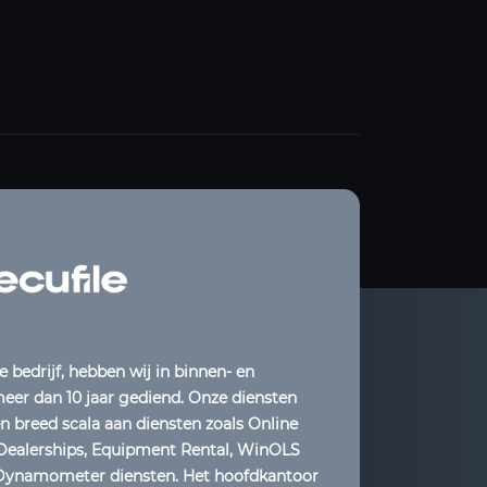
e bedrijf, hebben wij in binnen- en
eer dan 10 jaar gediend. Onze diensten
 breed scala aan diensten zoals Online
 Dealerships, Equipment Rental, WinOLS
 Dynamometer diensten. Het hoofdkantoor