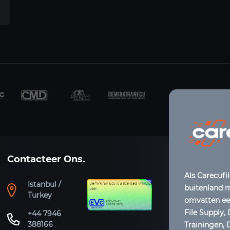
Contacteer Ons.
Als Carecufil
Istanbul /
buitenland m
Turkey
omvatten een
File Supply,
+44 7946
388166
Trainingen,