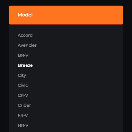
Model
Accord
Avencier
BR-V
Breeze
City
Civic
CR-V
Crider
FR-V
HR-V