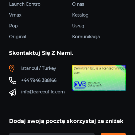
Launch Control
O nas
Vmax
Katalog
Pop
Usługi
Original
Komunikacja
Skontaktuj Się Z Nami.
Istanbul / Turkey
+44 7946 388166
info@carecufile.com
Dodaj swoją pocztę skorzystaj ze zniżek