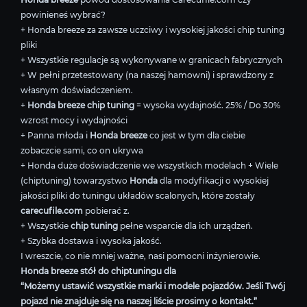
powinieneś wybrać?
+ Honda breeze za zawsze uczciwy i wysokiej jakości chip tuning
pliki
+ Wszystkie regulacje są wykonywane w granicach fabrycznych
+ W pełni przetestowany (na naszej hamowni) i sprawdzony z
własnym doświadczeniem.
+
Honda breeze chip tuning
= wysoka wydajność. 25% / Do 30%
wzrost mocy i wydajności
+ Panna młoda i
Honda breeze
co jest w tym dla ciebie
zobaczcie sami, co on ukrywa
+ Honda duże doświadczenie we wszystkich modelach + Wiele
(chiptuning) towarzystwo
Honda
dla modyfikacji o wysokiej
jakości pliki do tuningu układów scalonych, które zostały
carecufile.com
pobierać z.
+ Wszystkie
chip tuning
pełne wsparcie dla ich urządzeń.
+ Szybka dostawa i wysoka jakość.
I wreszcie, co nie mniej ważne, nasi pomocni inżynierowie.
Honda breeze stół do chiptuningu dla
“Możemy ustawić wszystkie marki i modele pojazdów. Jeśli Twój
pojazd nie znajduje się na naszej liście prosimy o kontakt.”