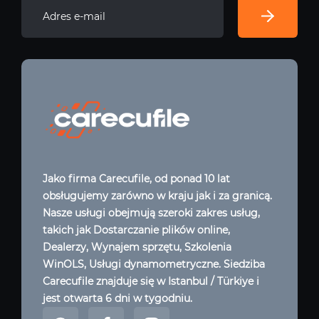
Jako firma Carecufile, od ponad 10 lat
obsługujemy zarówno w kraju jak i za granicą.
Nasze usługi obejmują szeroki zakres usług,
takich jak Dostarczanie plików online,
Dealerzy, Wynajem sprzętu, Szkolenia
WinOLS, Usługi dynamometryczne. Siedziba
Carecufile znajduje się w Istanbul / Türkiye i
jest otwarta 6 dni w tygodniu.