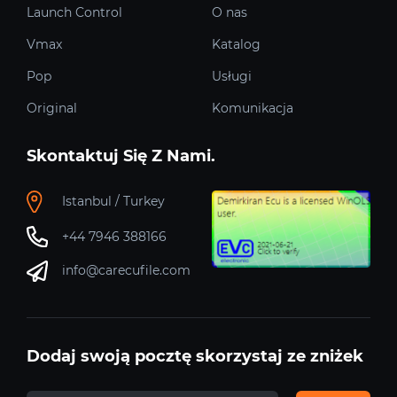
Launch Control
O nas
Vmax
Katalog
Pop
Usługi
Original
Komunikacja
Skontaktuj Się Z Nami.
Istanbul / Turkey
+44 7946 388166
info@carecufile.com
Dodaj swoją pocztę skorzystaj ze zniżek