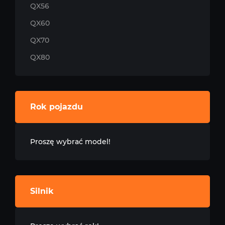
QX56
QX60
QX70
QX80
Rok pojazdu
Proszę wybrać model!
Silnik