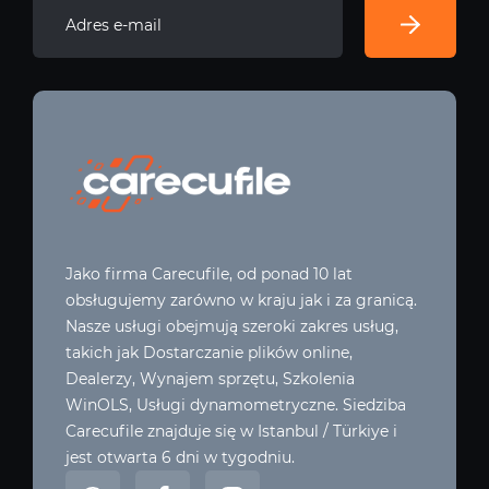
Jako firma Carecufile, od ponad 10 lat
obsługujemy zarówno w kraju jak i za granicą.
Nasze usługi obejmują szeroki zakres usług,
takich jak Dostarczanie plików online,
Dealerzy, Wynajem sprzętu, Szkolenia
WinOLS, Usługi dynamometryczne. Siedziba
Carecufile znajduje się w Istanbul / Türkiye i
jest otwarta 6 dni w tygodniu.