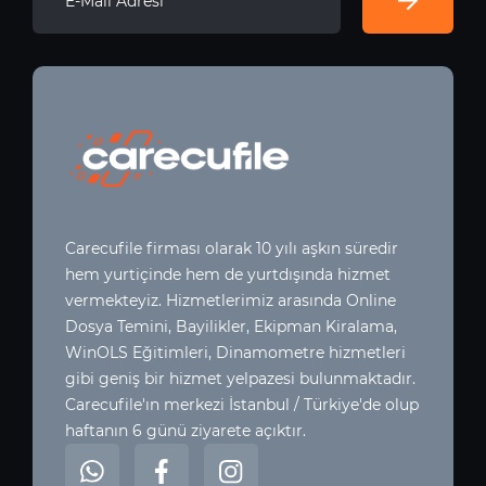
Carecufile firması olarak 10 yılı aşkın süredir
hem yurtiçinde hem de yurtdışında hizmet
vermekteyiz. Hizmetlerimiz arasında Online
Dosya Temini, Bayilikler, Ekipman Kiralama,
WinOLS Eğitimleri, Dinamometre hizmetleri
gibi geniş bir hizmet yelpazesi bulunmaktadır.
Carecufile'ın merkezi İstanbul / Türkiye'de olup
haftanın 6 günü ziyarete açıktır.