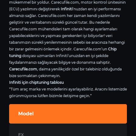
mükemmel bir yoldur. Carecufile.com, motor kontrol ünitesinin
(ECU) yazılımını değiştirerek
Infiniti
’nuzdan en iyi performansı
almanızı sağlar. Carecufile.com her zaman kendi yazılımlarını
geliştirir ve veritabanını sürekli güncel tutar. Bu nedenle
Carecufile.com mühendisleri tam olarak hangi ayarlamaları
yapabileceklerini ve yapması gerekenleri iyi biliyorlar! veri
tabanımızın sürekli yenilenmesinin sebebi ise aracınıza herhangi
bir zarar gelmesini önlemek içindir. Carecufile.com’un
Chip
tuning
dosyası uzmanları Infiniti’unuzdan en iyi şekilde
faydalanmanızı sağlayacak bilgiye ve donanıma sahiptir.
Carecufile.com
, daima yenilikçidir özel bir talebiniz olduğunda
bize sormaktan çekinmeyin.
Infiniti için chiptuning tablosu
“Tüm araç marka ve modellerini ayarlayabiliriz. Aracını listemizde
görünmüyorsa lütfen bizimle iletişime geçin.”
Model
EX