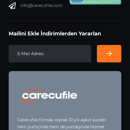
info@carecufile.com
Mailini Ekle İndirimlerden Yararlan
Carecufile firması olarak 10 yılı aşkın süredir
hem yurtiçinde hem de yurtdışında hizmet