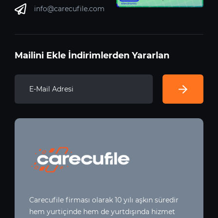
info@carecufile.com
Mailini Ekle İndirimlerden Yararlan
Carecufile firması olarak 10 yılı aşkın süredir
hem yurtiçinde hem de yurtdışında hizmet