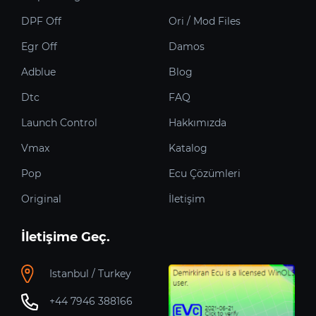
DPF Off
Ori / Mod Files
Egr Off
Damos
Adblue
Blog
Dtc
FAQ
Launch Control
Hakkımızda
Vmax
Katalog
Pop
Ecu Çözümleri
Original
İletişim
İletişime Geç.
Istanbul / Turkey
+44 7946 388166