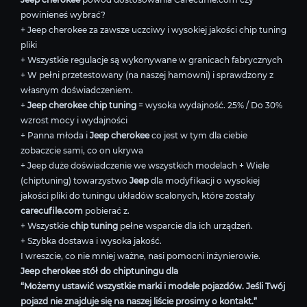
powinieneś wybrać?
+ Jeep cherokee za zawsze uczciwy i wysokiej jakości chip tuning
pliki
+ Wszystkie regulacje są wykonywane w granicach fabrycznych
+ W pełni przetestowany (na naszej hamowni) i sprawdzony z
własnym doświadczeniem.
+
Jeep cherokee chip tuning
= wysoka wydajność. 25% / Do 30%
wzrost mocy i wydajności
+ Panna młoda i
Jeep cherokee
co jest w tym dla ciebie
zobaczcie sami, co on ukrywa
+ Jeep duże doświadczenie we wszystkich modelach + Wiele
(chiptuning) towarzystwo
Jeep
dla modyfikacji o wysokiej
jakości pliki do tuningu układów scalonych, które zostały
carecufile.com
pobierać z.
+ Wszystkie
chip tuning
pełne wsparcie dla ich urządzeń.
+ Szybka dostawa i wysoka jakość.
I wreszcie, co nie mniej ważne, nasi pomocni inżynierowie.
Jeep cherokee stół do chiptuningu dla
“Możemy ustawić wszystkie marki i modele pojazdów. Jeśli Twój
pojazd nie znajduje się na naszej liście prosimy o kontakt.”