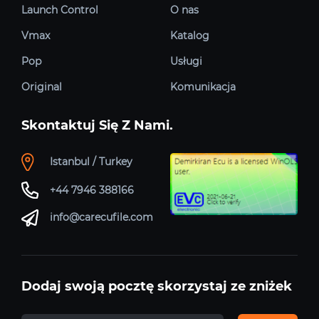
Launch Control
O nas
Vmax
Katalog
Pop
Usługi
Original
Komunikacja
Skontaktuj Się Z Nami.
Istanbul / Turkey
+44 7946 388166
info@carecufile.com
Dodaj swoją pocztę skorzystaj ze zniżek