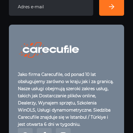
Jako firma Carecufile, od ponad 10 lat
obsługujemy zarówno w kraju jak i za granicą.
Nasze usługi obejmują szeroki zakres usług,
takich jak Dostarczanie plików online,
Dealerzy, Wynajem sprzętu, Szkolenia
WinOLS, Usługi dynamometryczne. Siedziba
Carecufile znajduje się w Istanbul / Türkiye i
jest otwarta 6 dni w tygodniu.