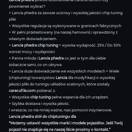
powinieneś wybrać?
+ Lancia phedra za zawsze uczciwy i wysokiej jakości chip tuning
pliki
+ Wszystkie regulacje są wykonywane w granicach fabrycznych
+ W pełni przetestowany (na naszej hamowni) i sprawdzony z
własnym doświadczeniem.
+
Lancia phedra chip tuning
= wysoka wydajność. 25% / Do 30%
wzrost mocy i wydajności
+ Panna młoda i
Lancia phedra
co jest w tym dla ciebie
zobaczcie sami, co on ukrywa
+ Lancia duże doświadczenie we wszystkich modelach + Wiele
(chiptuning) towarzystwo
Lancia
dla modyfikacji o wysokiej
jakości pliki do tuningu układów scalonych, które zostały
carecufile.com
pobierać z.
+ Wszystkie
chip tuning
pełne wsparcie dla ich urządzeń.
+ Szybka dostawa i wysoka jakość.
I wreszcie, co nie mniej ważne, nasi pomocni inżynierowie.
Lancia phedra stół do chiptuningu dla
“Możemy ustawić wszystkie marki i modele pojazdów. Jeśli Twój
pojazd nie znajduje się na naszej liście prosimy o kontakt.”