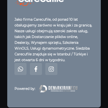
Jako firma Carecufile, od ponad 10 lat
obsługujemy zarówno w kraju jak i za granicą.
Nasze usługi obejmują szeroki zakres usług,
takich jak Dostarczanie plików online,
Dealerzy, Wynajem sprzętu, Szkolenia
WinOLS, Usługi dynamometryczne. Siedziba
Carecufile znajduje się w Istanbul / Türkiye i
jest otwarta 6 dni w tygodniu.
Powered by: