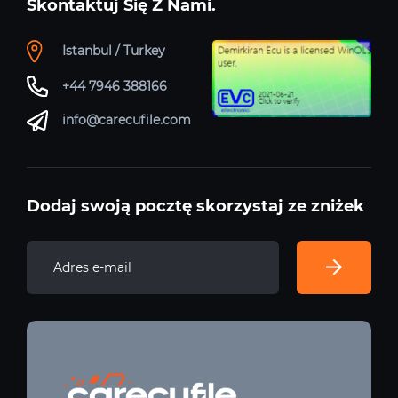
Skontaktuj Się Z Nami.
Istanbul / Turkey
+44 7946 388166
info@carecufile.com
Dodaj swoją pocztę skorzystaj ze zniżek