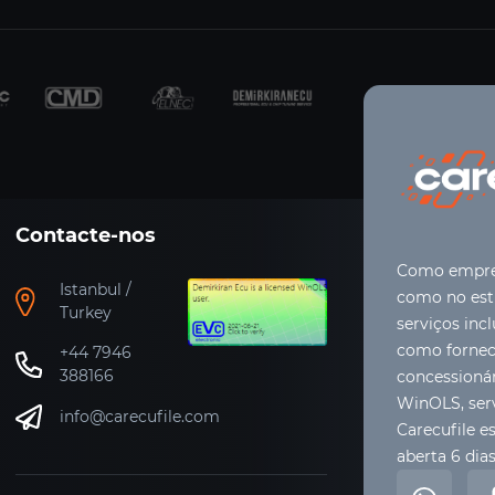
Contacte-nos
Como empres
Istanbul /
como no estr
Turkey
serviços inc
como forneci
+44 7946
388166
concessioná
WinOLS, ser
info@carecufile.com
Carecufile es
aberta 6 dia