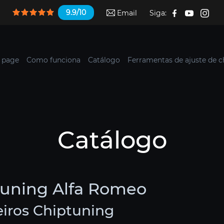
9.9/10
Email
Siga:
 page
Como funciona
Catálogo
Ferramentas de ajuste de c
Catálogo
tuning Alfa Romeo
iros Chiptuning