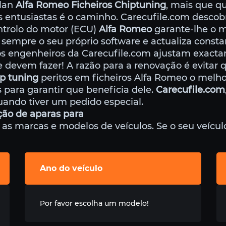
ulan
Alfa Romeo Ficheiros Chiptuning
, mais que q
s entusiastas é o caminho. Carecufile.com descobr
ntrolo do motor (ECU)
Alfa Romeo
garante-lhe o 
 sempre o seu próprio software e actualiza const
 os engenheiros da Carecufile.com ajustam exacta
evem fazer! A razão para a renovação é evitar 
p tuning
peritos em ficheiros Alfa Romeo o melh
para garantir que beneficia dele.
Carecufile.com
uando tiver um pedido especial.
ão de aparas para
 marcas e modelos de veículos. Se o seu veículo 
Ano do veículo
Por favor escolha um modelo!