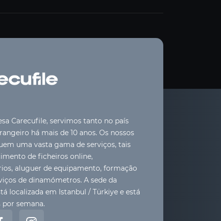
a Carecufile, servimos tanto no país
angeiro há mais de 10 anos. Os nossos
luem uma vasta gama de serviços, tais
mento de ficheiros online,
rios, aluguer de equipamento, formação
viços de dinamómetros. A sede da
tá localizada em Istanbul / Türkiye e está
s por semana.