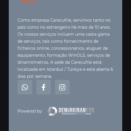
Como empresa Carecufile, servimos tanto no
país como no estrangeiro há mais de 10 anos.
Os nossos serviços incluem uma vasta gama
de serviços, tais como fornecimento de
ficheiros online, concessionários, aluguer de
equipamento, formação WinOLS, serviços de
dinamómetros. A sede da Carecufile está
localizada em Istanbul / Türkiye e está aberta 6
dias por semana.
Powered by: