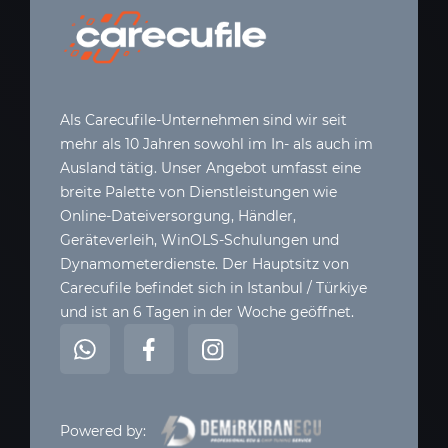
Als Carecufile-Unternehmen sind wir seit
mehr als 10 Jahren sowohl im In- als auch im
Ausland tätig. Unser Angebot umfasst eine
breite Palette von Dienstleistungen wie
Online-Dateiversorgung, Händler,
Geräteverleih, WinOLS-Schulungen und
Dynamometerdienste. Der Hauptsitz von
Carecufile befindet sich in Istanbul / Türkiye
und ist an 6 Tagen in der Woche geöffnet.
Powered by: